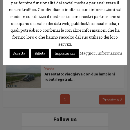
per fornire funzionalità dei social media e per analizzare il
nostro traffico. Condividiamo inoltre alcuni informazioni sul
Motori
modo in cui utilizza il nostro sito con i nostri partner che si
Quartiere vandalizzato da “frantumatore
occupano di analisi dei dati web, pubblicità e social media, i
seriale” di...
quali potrebbero combinarle con altre informazioni che ha
fornito loro o che hanno raccolto dal suo utilizzo dei loro
Cronaca Nera
servizi.
Auto rubata riemerge dopo 38 anni da
una palude
Maggiori informazioni
Accetta
Rifiuta
Impostazioni
Mondo
Arrestato: viaggiava con due lampioni
rubati legati al...
1
Prossimo
Follow us