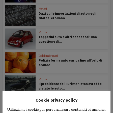
Motori
Dazi sulle importazioni di auto negli
States: crollano...
Motori
Tappetini auto e altri accessori: una
questione di...
Ladri imbranati
Polizia ferma auto carica fino all’orlo di
arance
Motori
Il presidente del Turkmenistan avrebbe
vietato le auto...
Cookie privacy policy
Animali
Quartiere ricco mette spuntoni sugli
Utilizziamo i cookie per personalizzare contenuti ed annunci,
alberi, per...