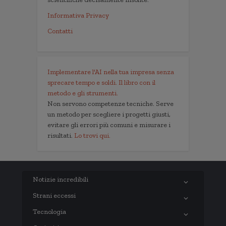
Informativa Privacy
Contatti
Implementare l'AI nella tua impresa senza
sprecare tempo e soldi. Il libro con il
metodo e gli strumenti.
Non servono competenze tecniche. Serve
un metodo per scegliere i progetti giusti,
evitare gli errori più comuni e misurare i
risultati.
Lo trovi qui.
Notizie incredibili
Strani eccessi
Tecnologia