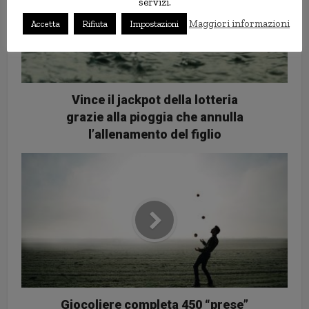
servizi.
Maggiori informazioni
Accetta
Rifiuta
Impostazioni
Vince il jackpot della lotteria
grazie alla pioggia che annulla
l’allenamento del figlio
Giocoliere completa 450 “prese”