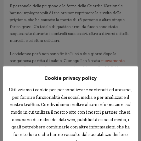
Il personale della prigione e le forze della Guardia Nazionale
hanno impiegato più di tre ore per reprimere la rivolta della
prigione, che ha causato la morte di 16 persone e altre cinque
ferite gravi. Un totale di quattro armi da fuoco sono state
sequestrate durante i controlli successivi, oltre a diversi coltelli,
martelli e telefoni cellulari.
Le violenze però non sono finite lì: solo due giorni dopo la
sanguinosa partita di calcio, Cieneguillas è stata
nuovamente
teatro di un omicidio
, con un membro del cartello del Golfo
assassinato dalla sua stessa banda, presumibilmente perché
Cookie privacy policy
sospettato di tradimento.
Utilizziamo i cookie per personalizzare contenuti ed annunci,
per fornire funzionalità dei social media e per analizzare il
calcio
gang
Messico
rigore
sparatoria
nostro traffico. Condividiamo inoltre alcuni informazioni sul
modo in cui utilizza il nostro sito con i nostri partner che si
occupano di analisi dei dati web, pubblicità e social media, i
quali potrebbero combinarle con altre informazioni che ha
fornito loro o che hanno raccolto dal suo utilizzo dei loro