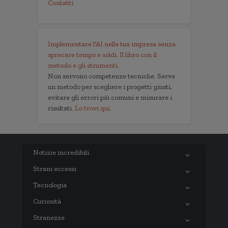
Contatti
Implementare l'AI nella tua impresa senza
sprecare tempo e soldi. Il libro con il
metodo e gli strumenti.
Non servono competenze tecniche. Serve
un metodo per scegliere i progetti giusti,
evitare gli errori più comuni e misurare i
risultati.
Lo trovi qui.
Notizie incredibili
Strani eccessi
Tecnologia
Curiosità
Stranezze