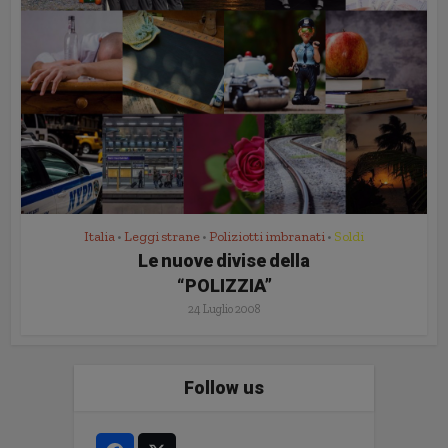
Italia
Leggi strane
Poliziotti imbranati
Soldi
•
•
•
Le nuove divise della
“POLIZZIA”
24 Luglio 2008
Follow us