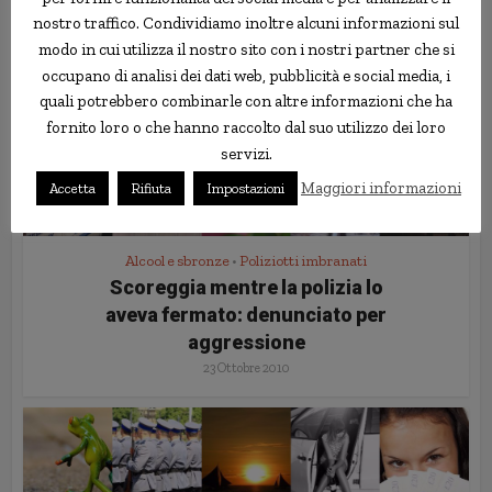
nostro traffico. Condividiamo inoltre alcuni informazioni sul
modo in cui utilizza il nostro sito con i nostri partner che si
occupano di analisi dei dati web, pubblicità e social media, i
quali potrebbero combinarle con altre informazioni che ha
fornito loro o che hanno raccolto dal suo utilizzo dei loro
servizi.
Maggiori informazioni
Accetta
Rifiuta
Impostazioni
Alcool e sbronze
Poliziotti imbranati
•
Scoreggia mentre la polizia lo
aveva fermato: denunciato per
aggressione
23 Ottobre 2010