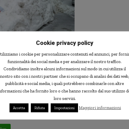
Cookie privacy policy
tilizziamo i cookie per personalizzare contenuti ed annunci, per forni
funzionalità dei social media e per analizzare il nostro traffico.
era,
comminando la multa
, e questo nonostante il loro
Condividiamo inoltre alcuni informazioni sul modo in cui utilizza il
dell’auto, per leggere il numero, non abbia chiaramente
nostro sito con i nostri partner che si occupano di analisi dei dati web
pubblicità e social media, i quali potrebbero combinarle con altre
nformazioni che ha fornito loro o che hanno raccolto dal suo utilizzo d
 sui vigili per essere caduti nello scherzo, da parte loro
loro servizi.
 importa se era neve o metallo: stava comunque ostruendo
Maggiori informazioni
Accetta
Rifiuta
Impostazioni
o”.
App