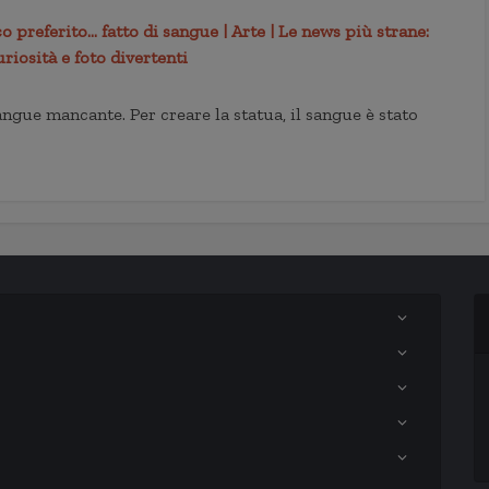
o preferito… fatto di sangue | Arte | Le news più strane:
uriosità e foto divertenti
 sangue mancante. Per creare la statua, il sangue è stato