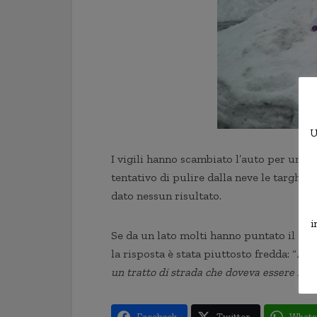
U
I vigili hanno scambiato l’auto per una v
tentativo di pulire dalla neve le targhe 
dato nessun risultato.
i
Se da un lato molti hanno puntato il dito
la risposta è stata piuttosto fredda: “
Non
un tratto di strada che doveva essere liber
Facebook
Twitter
Whats