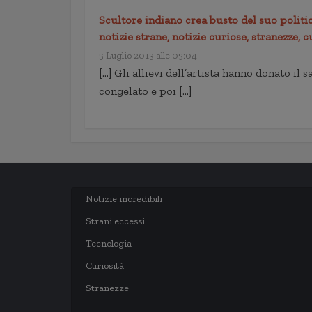
Scultore indiano crea busto del suo politic
notizie strane, notizie curiose, stranezze, c
5 Luglio 2013 alle 05:04
[…] Gli allievi dell’artista hanno donato il
congelato e poi […]
Notizie incredibili
Strani eccessi
Tecnologia
Curiosità
Stranezze