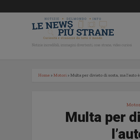
Notizie incredibili, immagini divertenti, cose strane, video curiosi
Home
»
Motori
»
Multa per divieto di sosta, ma l’auto 
Motor
Multa per di
l’au