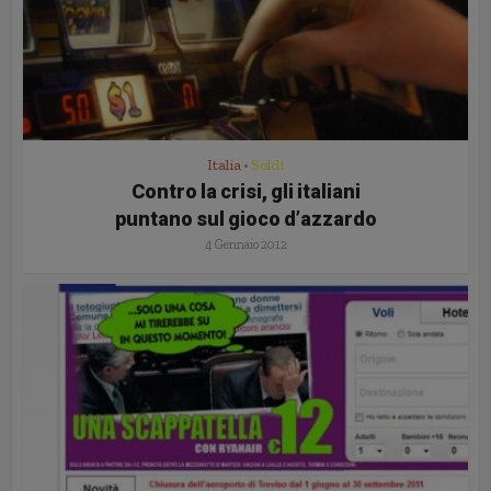
Italia
Soldi
•
Contro la crisi, gli italiani
puntano sul gioco d’azzardo
4 Gennaio 2012