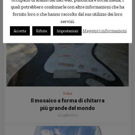
con… pellicole a bolle d’aria
quali potrebbero combinarle con altre informazioni che ha
30 Novembre 2012
fornito loro o che hanno raccolto dal suo utilizzo dei loro
servizi.
Maggiori informazioni
Accetta
Rifiuta
Impostazioni
Italia
Il mosaico a forma di chitarra
più grande del mondo
13 Luglio 2012