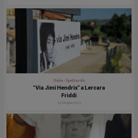
Italia
Spettacolo
•
“Via Jimi Hendrix” a Lercara
Friddi
19 Giugno 2013