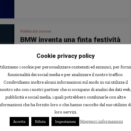
Pubblicità curiose
BMW inventa una finta festività
per promuovere la Z4 in Cina
Cookie privacy policy
6 Agosto 2013
tilizziamo i cookie per personalizzare contenuti ed annunci, per forni
funzionalità dei social media e per analizzare il nostro traffico.
Condividiamo inoltre alcuni informazioni sul modo in cui utilizza il
nostro sito con i nostri partner che si occupano di analisi dei dati web
Pubblicità curiose
Video divertenti
•
pubblicità e social media, i quali potrebbero combinarle con altre
Tour personalizzato della città
nformazioni che ha fornito loro o che hanno raccolto dal suo utilizzo d
per chi ruba un telefono?
loro servizi.
23 Luglio 2013
Maggiori informazioni
Accetta
Rifiuta
Impostazioni