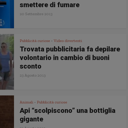
smettere di fumare
20 Settembre 2013
Pubblicità curiose
Video divertenti
•
Trovata pubblicitaria fa depilare
volontario in cambio di buoni
sconto
23 Agosto 2013
Animali
Pubblicità curiose
•
Api “scolpiscono” una bottiglia
gigante