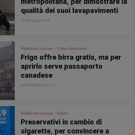
metropolitana, per dimostrare la
qualità dei suoi lavapavimenti
19 Maggio 2015
Pubblicità curiose
Video divertenti
•
Frigo offre birra gratis, ma per
aprirlo serve passaporto
canadese
23 Settembre 2013
Pubblicità curiose
Salute
•
Preservativi in cambio di
sigarette, per convincere a