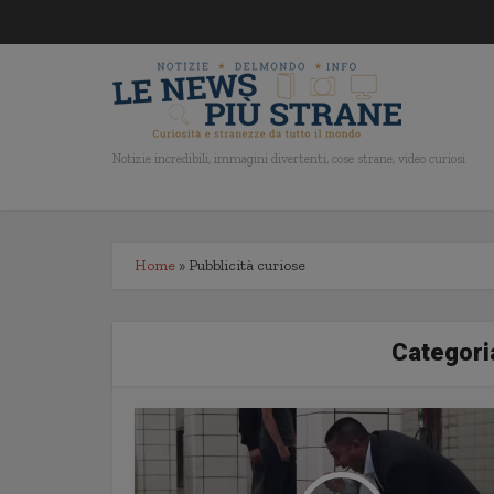
Notizie incredibili, immagini divertenti, cose strane, video curiosi
Home
»
Pubblicità curiose
Categoria