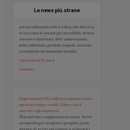
Le news più strane
notizie.delmondo.info è il blog che dal 2003
vi racconta le notizie più incredibili, strane,
curiose e divertenti: fatti imbarazzanti,
ladri imbranati, prodotti assurdi, ricerche
scientifiche decisamente insolite.
Informativa Privacy
Contatti
Implementare l'AI nella tua impresa senza
sprecare tempo e soldi. Il libro con il
metodo e gli strumenti.
Non servono competenze tecniche. Serve
un metodo per scegliere i progetti giusti,
evitare gli errori più comuni e misurare i