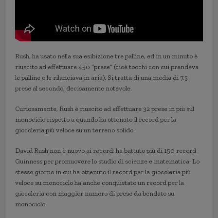
Rush, ha usato nella sua esibizione tre palline, ed in un minuto è
riuscito ad effettuare 450 “prese” (cioè tocchi con cui prendeva
le palline e le rilanciava in aria). Si tratta di una media di 7,5
prese al secondo, decisamente notevole.
Curiosamente, Rush è riuscito ad effettuare 32 prese in più sul
monociclo rispetto a quando ha ottenuto il record per la
giocoleria più veloce su un terreno solido.
David Rush non è nuovo ai record: ha battuto più di 150 record
Guinness per promuovere lo studio di scienze e matematica. Lo
stesso giorno in cui ha ottenuto il record per la giocoleria più
veloce su monociclo ha anche conquistato un record per la
giocoleria con maggior numero di prese da bendato su
monociclo.