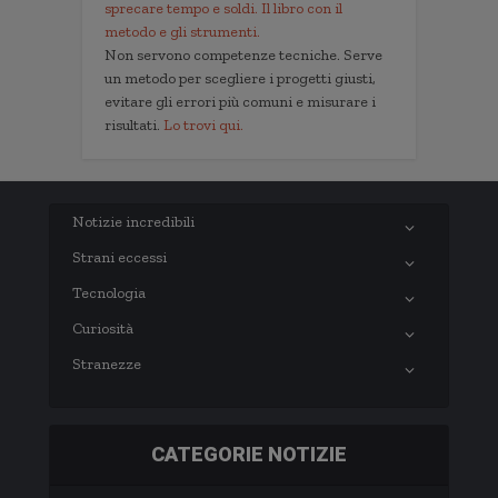
sprecare tempo e soldi. Il libro con il
metodo e gli strumenti.
Non servono competenze tecniche. Serve
un metodo per scegliere i progetti giusti,
evitare gli errori più comuni e misurare i
risultati.
Lo trovi qui.
Notizie incredibili
Strani eccessi
Tecnologia
Curiosità
Stranezze
CATEGORIE NOTIZIE