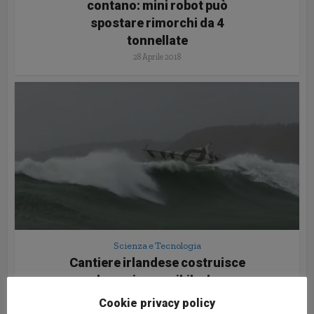
contano: mini robot può
spostare rimorchi da 4
tonnellate
28 Aprile 2018
Scienza e Tecnologia
Cantiere irlandese costruisce
barca impossibile da
rovesciare
Cookie privacy policy