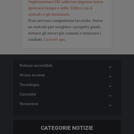
Implementare l'AI nella tua impresa senza
sprecare tempo e soldi. Il libro con il
metodo e gli strumenti.
Non servono competenze tecniche. Serve
un metodo per scegliere i progetti giusti,
evitare gli errori più comuni e misurare i
risultati.
Lo trovi qui.
Notizie incredibili
Strani eccessi
Tecnologia
Curiosità
Stranezze
CATEGORIE NOTIZIE