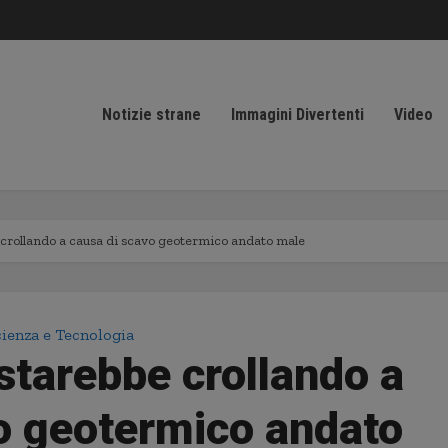
Notizie strane
Immagini Divertenti
Video
 crollando a causa di scavo geotermico andato male
ienza e Tecnologia
starebbe crollando a
o geotermico andato