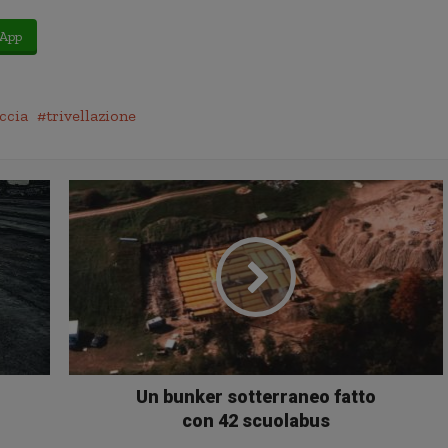
App
ccia
trivellazione
Un bunker sotterraneo fatto
con 42 scuolabus