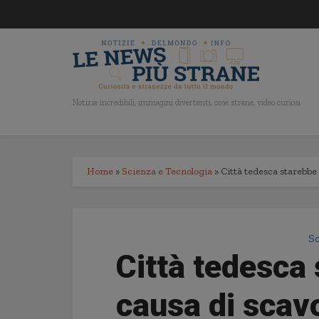
Notizie incredibili, immagini divertenti, cose strane, video curiosi
Home
»
Scienza e Tecnologia
»
Città tedesca starebbe
Sc
Città tedesca 
causa di scav