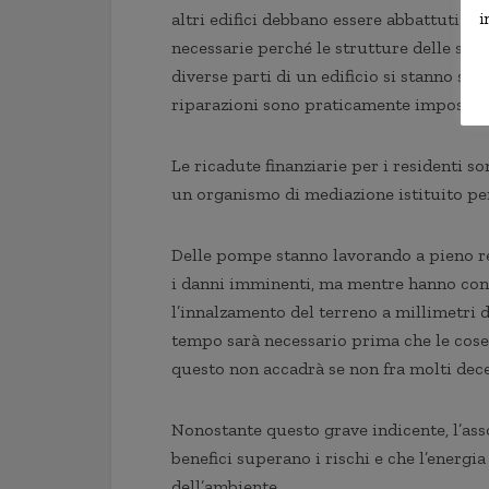
i
altri edifici debbano essere abbattuti pe
necessarie perché le strutture delle st
diverse parti di un edificio si stanno sp
riparazioni sono praticamente impossibi
Le ricadute finanziarie per i residenti s
un organismo di mediazione istituito per 
Delle pompe stanno lavorando a pieno re
i danni imminenti, ma mentre hanno cont
l’innalzamento del terreno a millimetri da
tempo sarà necessario prima che le cose 
questo non accadrà se non fra molti dece
Nonostante questo grave indicente, l’ass
benefici superano i rischi e che l’energi
dell’ambiente.