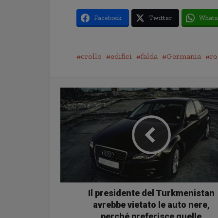
Facebook
Twitter
Whats
crollo
edifici
falda
Germania
ro
Il presidente del Turkmenistan
avrebbe vietato le auto nere,
perché preferisce quelle