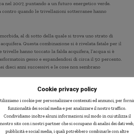
ica nel 2007, puntando a un futuro energetico verde.
ta contro quando le trivellazioni sotterranee hanno
morbida, al di sotto della quale si trova uno strato di
acquifera. Questa combinazione si è rivelata fatale per il
rivelle hanno toccato la falda acquifera, l’acqua si è
trasformatoin gesso e espandendosi di circa il 50 percento.
nei dieci anni successivi e le cose non sembrano
Cookie privacy policy
o il sindaco Michael Benitz
. “
È una catastrofe al
tterranee, questo strato di terra si trasforma in cemento,
tilizziamo i cookie per personalizzare contenuti ed annunci, per forni
a verso l’alto”.
funzionalità dei social media e per analizzare il nostro traffico.
Condividiamo inoltre alcuni informazioni sul modo in cui utilizza il
lzata di quasi 62 centimetri e si è spostata lateralmente di
nostro sito con i nostri partner che si occupano di analisi dei dati web
pubblicità e social media, i quali potrebbero combinarle con altre
ifici. Due case sono già state demolite e la città teme che