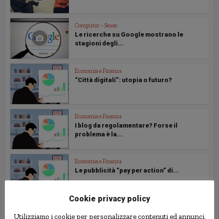
Computer
•
Sesso
Le ricerche su Google mostrano le
stagioni degli...
Economia e Finanza
“Città digitali”: utopia o futuro?
Economia e Finanza
I blog da regolamentare? Forse il
problema è la...
Economia e Finanza
Le pubblicità “pay per action” di...
Cookie privacy policy
Economia e Finanza
Utilizziamo i cookie per personalizzare contenuti ed annunci,
ABI: i clienti delle banche sempre più...