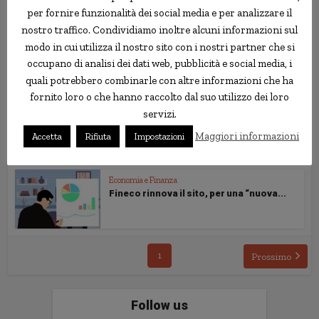
per fornire funzionalità dei social media e per analizzare il
nostro traffico. Condividiamo inoltre alcuni informazioni sul
modo in cui utilizza il nostro sito con i nostri partner che si
Economia e Finanza
I danni per l’economia della chiusura di...
occupano di analisi dei dati web, pubblicità e social media, i
quali potrebbero combinarle con altre informazioni che ha
fornito loro o che hanno raccolto dal suo utilizzo dei loro
servizi.
Economia e Finanza
L’evoluzione dei siti web delle banche
Maggiori informazioni
Accetta
Rifiuta
Impostazioni
online:...
Economia e Finanza
Fineco rinnova il sito, per una “nuova...
1
Prossimo
Follow us