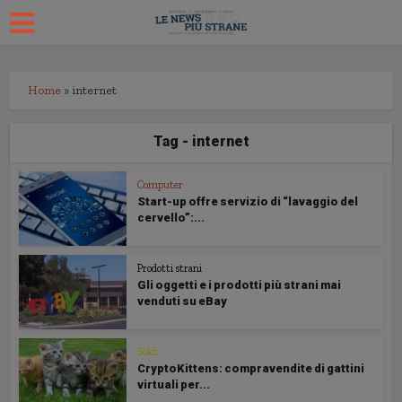
Home
»
internet
Tag - internet
Computer
Start-up offre servizio di “lavaggio del
cervello”:...
Prodotti strani
Gli oggetti e i prodotti più strani mai
venduti su eBay
Soldi
CryptoKittens: compravendite di gattini
virtuali per...