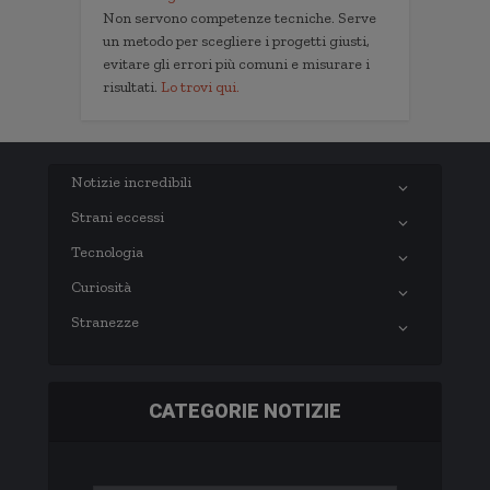
Non servono competenze tecniche. Serve
un metodo per scegliere i progetti giusti,
evitare gli errori più comuni e misurare i
risultati.
Lo trovi qui.
Notizie incredibili
Strani eccessi
Tecnologia
Curiosità
Stranezze
CATEGORIE NOTIZIE