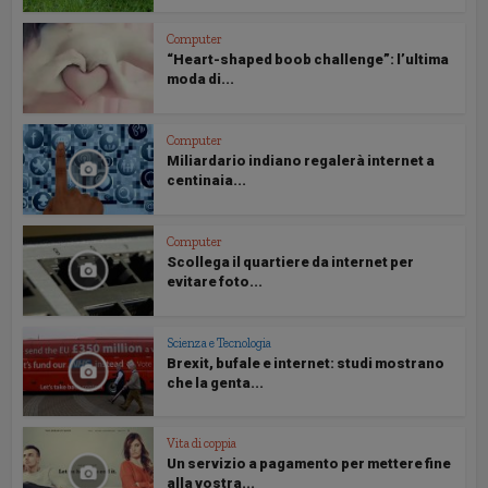
Computer
“Heart-shaped boob challenge”: l’ultima
moda di...
Computer
Miliardario indiano regalerà internet a
centinaia...
Computer
Scollega il quartiere da internet per
evitare foto...
Scienza e Tecnologia
Brexit, bufale e internet: studi mostrano
che la genta...
Vita di coppia
Un servizio a pagamento per mettere fine
alla vostra...