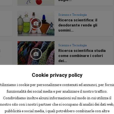
Scienza e Tecnologia
Ricerca scientifica: il
deodorante rende gli
uomini...
Scienza e Tecnologia
:
Ricerca scientifica studia
.
come combinare i colori
dei...
Cookie privacy policy
Alcool e sbronze
Computer
•
scono
Un algoritmo vi impedirà di
tilizziamo i cookie per personalizzare contenuti ed annunci, per forni
nti
twittare da ubriachi
funzionalità dei social media e per analizzare il nostro traffico.
Condividiamo inoltre alcuni informazioni sul modo in cui utilizza il
nostro sito con i nostri partner che si occupano di analisi dei dati web
Scienza e Tecnologia
pubblicità e social media, i quali potrebbero combinarle con altre
scono
Vestiti e accessori di lusso?