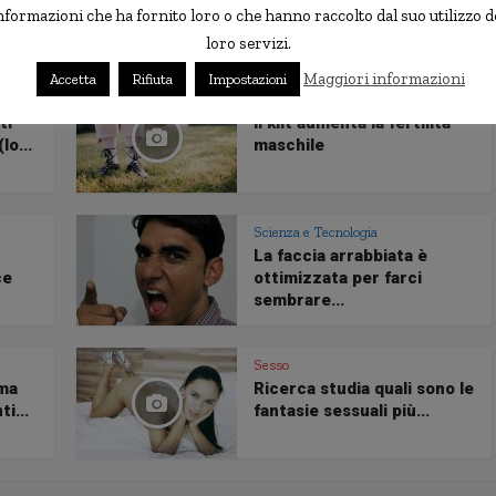
ri...
Secondo la scienza, sono...
nformazioni che ha fornito loro o che hanno raccolto dal suo utilizzo d
loro servizi.
Maggiori informazioni
Accetta
Rifiuta
Impostazioni
Salute
ti
Il kilt aumenta la fertilità
lo...
maschile
Scienza e Tecnologia
La faccia arrabbiata è
ce
ottimizzata per farci
sembrare...
Sesso
rma
Ricerca studia quali sono le
i...
fantasie sessuali più...