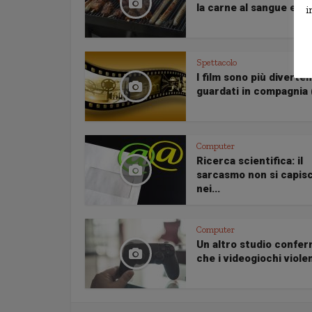
la carne al sangue ed alt
i
Spettacolo
I film sono più diverten
guardati in compagnia (
Computer
Ricerca scientifica: il
sarcasmo non si capis
nei...
Computer
Un altro studio confe
che i videogiochi violent