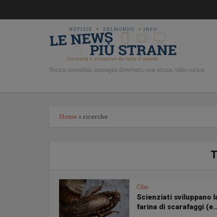
Notizie incredibili, immagini divertenti, cose strane, video curiosi
Home
»
ricerche
T
Cibo
Scienziati sviluppano l
farina di scarafaggi (e..