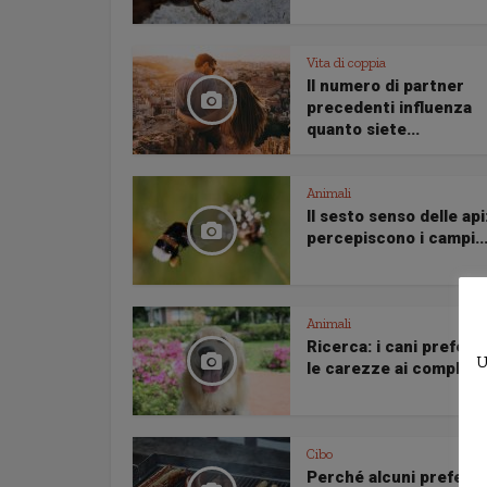
Vita di coppia
Il numero di partner
precedenti influenza
quanto siete...
Animali
Il sesto senso delle api
percepiscono i campi..
Animali
Ricerca: i cani preferi
U
le carezze ai complime
Cibo
Perché alcuni preferi