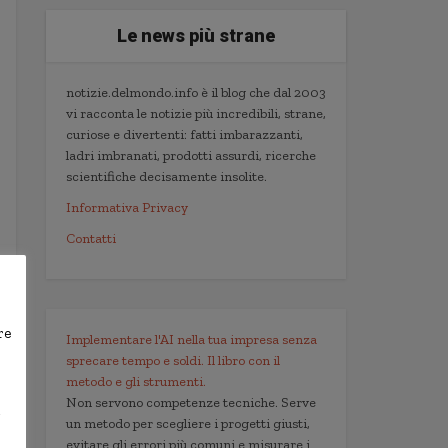
Le news più strane
notizie.delmondo.info è il blog che dal 2003
vi racconta le notizie più incredibili, strane,
curiose e divertenti: fatti imbarazzanti,
ladri imbranati, prodotti assurdi, ricerche
scientifiche decisamente insolite.
Informativa Privacy
Contatti
re
Implementare l'AI nella tua impresa senza
sprecare tempo e soldi. Il libro con il
metodo e gli strumenti.
Non servono competenze tecniche. Serve
,
un metodo per scegliere i progetti giusti,
evitare gli errori più comuni e misurare i