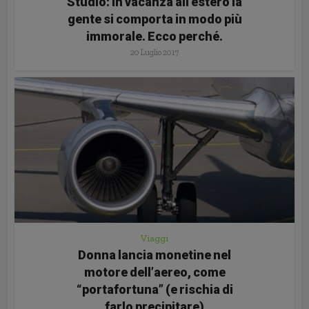
Studio: in vacanza all’estero la
gente si comporta in modo più
immorale. Ecco perché.
20 Luglio 2017
Viaggi
Donna lancia monetine nel
motore dell’aereo, come
“portafortuna” (e rischia di
farlo precipitare)