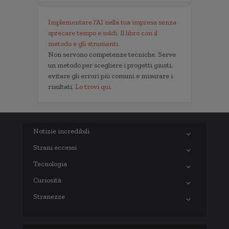
Implementare l'AI nella tua impresa senza
sprecare tempo e soldi. Il libro con il
metodo e gli strumenti.
Non servono competenze tecniche. Serve
un metodo per scegliere i progetti giusti,
evitare gli errori più comuni e misurare i
risultati.
Lo trovi qui.
Notizie incredibili
Strani eccessi
Tecnologia
Curiosità
Stranezze