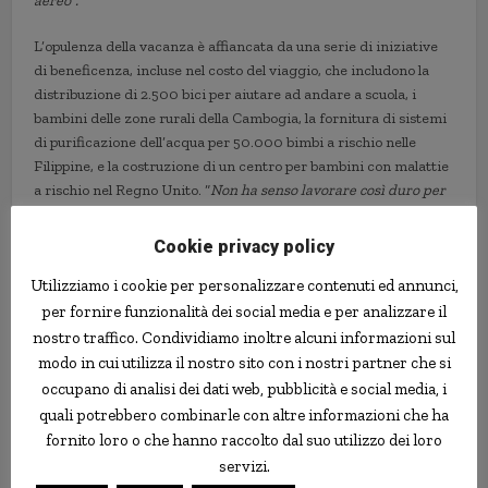
aereo”.
L’opulenza della vacanza è affiancata da una serie di iniziative
di beneficenza, incluse nel costo del viaggio, che includono la
distribuzione di 2.500 bici per aiutare ad andare a scuola, i
bambini delle zone rurali della Cambogia, la fornitura di sistemi
di purificazione dell’acqua per 50.000 bimbi a rischio nelle
Filippine, e la costruzione di un centro per bambini con malattie
a rischio nel Regno Unito. “
Non ha senso lavorare così duro per
la clientela più elitaria senza fare lo stesso sforzo per bilanciare
il tutto con la generosità, che appaga in modo maggiore”
,
Cookie privacy policy
spiega Patrick.
Utilizziamo i cookie per personalizzare contenuti ed annunci,
per fornire funzionalità dei social media e per analizzare il
giro del mondo
lusso
miliardari
nostro traffico. Condividiamo inoltre alcuni informazioni sul
modo in cui utilizza il nostro sito con i nostri partner che si
occupano di analisi dei dati web, pubblicità e social media, i
quali potrebbero combinarle con altre informazioni che ha
fornito loro o che hanno raccolto dal suo utilizzo dei loro
servizi.