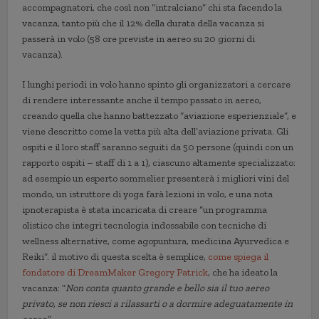
accompagnatori, che così non “intralciano” chi sta facendo la
vacanza, tanto più che il 12% della durata della vacanza si
passerà in volo (58 ore previste in aereo su 20 giorni di
vacanza).
I lunghi periodi in volo hanno spinto gli organizzatori a cercare
di rendere interessante anche il tempo passato in aereo,
creando quella che hanno battezzato “aviazione esperienziale”, e
viene descritto come la vetta più alta dell’aviazione privata. Gli
ospiti e il loro staff saranno seguiti da 50 persone (quindi con un
rapporto ospiti – staff di 1 a 1), ciascuno altamente specializzato:
ad esempio un esperto sommelier presenterà i migliori vini del
mondo, un istruttore di yoga farà lezioni in volo, e una nota
ipnoterapista è stata incaricata di creare “un programma
olistico che integri tecnologia indossabile con tecniche di
wellness alternative, come agopuntura, medicina Ayurvedica e
Reiki”. il motivo di questa scelta è semplice,
come spiega il
fondatore di DreamMaker Gregory Patrick
, che ha ideato la
vacanza: “
Non conta quanto grande e bello sia il tuo aereo
privato, se non riesci a rilassarti o a dormire adeguatamente in