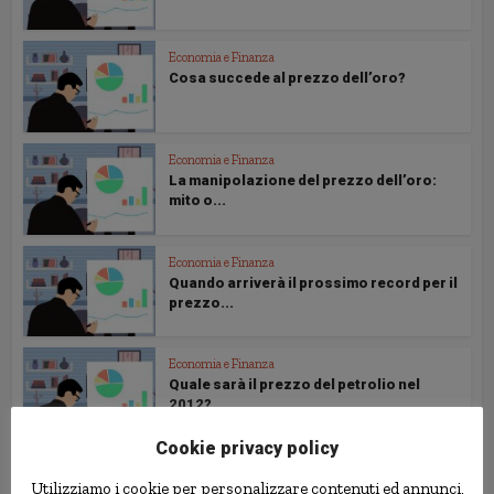
Economia e Finanza
Cosa succede al prezzo dell’oro?
Economia e Finanza
La manipolazione del prezzo dell’oro:
mito o...
Economia e Finanza
Quando arriverà il prossimo record per il
prezzo...
Economia e Finanza
Quale sarà il prezzo del petrolio nel
2012?
Cookie privacy policy
Economia e Finanza
Utilizziamo i cookie per personalizzare contenuti ed annunci,
Petrolio: quale sarà il prezzo del futuro?