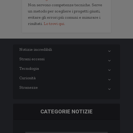
Non servono competenze tecniche. Serve
un metodo per scegliere i progetti giusti,
evitare gli errori più comuni e misurare i
risultati.
Lo trovi qui.
Notizie incredibili
Strani eccessi
Tecnologia
Curiosità
Stranezze
CATEGORIE NOTIZIE