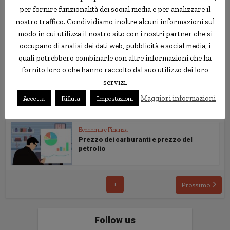
per fornire funzionalità dei social media e per analizzare il
nostro traffico. Condividiamo inoltre alcuni informazioni sul
modo in cui utilizza il nostro sito con i nostri partner che si
Economia e Finanza
L’effetto degli incendi in Russia sul
occupano di analisi dei dati web, pubblicità e social media, i
prezzo del...
quali potrebbero combinarle con altre informazioni che ha
fornito loro o che hanno raccolto dal suo utilizzo dei loro
servizi.
Economia e Finanza
La marea nera avrà effetti sul prezzo del
Maggiori informazioni
Accetta
Rifiuta
Impostazioni
petrolio?
Economia e Finanza
Prezzo dei carburanti e prezzo del
petrolio
1
Prossimo
Follow us