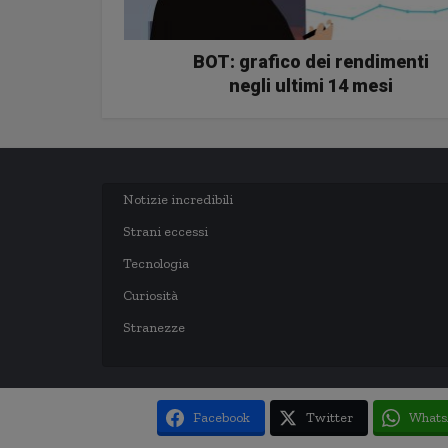
BOT: grafico dei rendimenti
negli ultimi 14 mesi
Notizie incredibili
Strani eccessi
Tecnologia
Curiosità
Stranezze
Facebook
Twitter
Whats
Copyright © 2003-2020 notizie.delmondo.info Questo blog non è