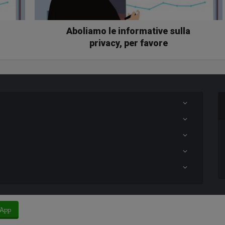
Aboliamo le informative sulla
privacy, per favore
App
 una testata giornalistica né una pubblicazione periodica. -
Privacy Policy