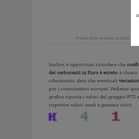
i
Prezzo della benzina in Italia: pre
Inoltre, è opportuno ricordare che
confr
dei carburanti in Euro è errato
: è chiar
riferimento, dato che eventuali
variazion
per i consumatori europei. Vediamo quin
grafico riporta i valori del greggio WTI 
rispettivi valori medi a gennaio 2007.