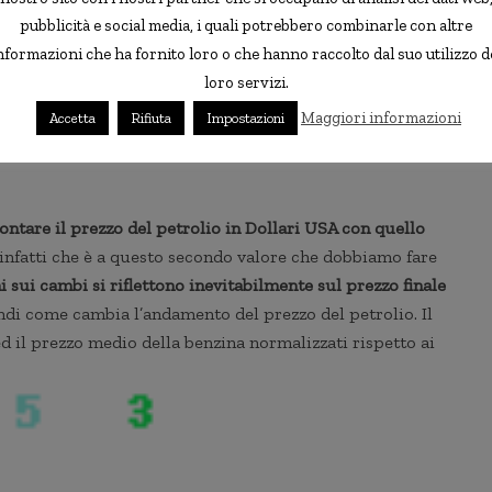
pubblicità e social media, i quali potrebbero combinarle con altre
nformazioni che ha fornito loro o che hanno raccolto dal suo utilizzo d
loro servizi.
Maggiori informazioni
Accetta
Rifiuta
Impostazioni
zzo netto, accise ed IVA
ontare il prezzo del petrolio in Dollari USA con quello
o infatti che è a questo secondo valore che dobbiamo fare
i sui cambi si riflettono inevitabilmente sul prezzo finale
di come cambia l’andamento del prezzo del petrolio. Il
ed il prezzo medio della benzina normalizzati rispetto ai