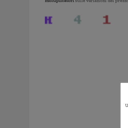
moltiplicatori
sulle variazioni del prezz
U