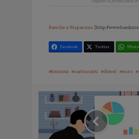
rispetto ai prezzi medi d
Banche e Risparmio
[http://www.banknoi
Facebook
Twitter
Whats
benzina
carburanti
diesel
euro