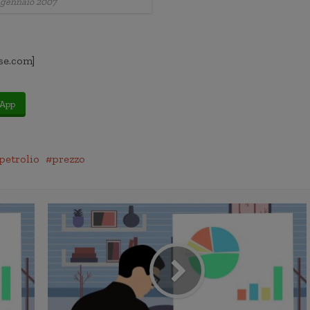
i gennaio 2007
se.com]
App
petrolio
prezzo