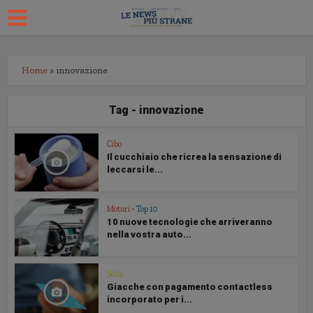
Home
»
innovazione
Tag - innovazione
Cibo
Il cucchiaio che ricrea la sensazione di
leccarsi le...
Motori
•
Top 10
10 nuove tecnologie che arriveranno
nella vostra auto...
Soldi
Giacche con pagamento contactless
incorporato per i...