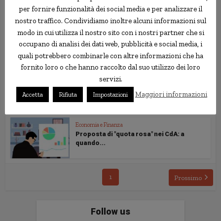
il...
per fornire funzionalità dei social media e per analizzare il
nostro traffico. Condividiamo inoltre alcuni informazioni sul
modo in cui utilizza il nostro sito con i nostri partner che si
Economia e Finanza
Gli USA non sono più il motore...
occupano di analisi dei dati web, pubblicità e social media, i
quali potrebbero combinarle con altre informazioni che ha
fornito loro o che hanno raccolto dal suo utilizzo dei loro
servizi.
Economia e Finanza
Italia paese per vecchi
Maggiori informazioni
Accetta
Rifiuta
Impostazioni
Economia e Finanza
Proposta di "quota rosa" nei CdA: a
quando...
1
Prossimo
Follow us