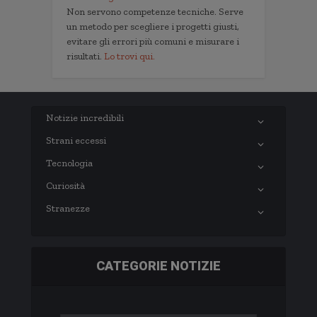
Non servono competenze tecniche. Serve
un metodo per scegliere i progetti giusti,
evitare gli errori più comuni e misurare i
risultati.
Lo trovi qui.
Notizie incredibili
Strani eccessi
Tecnologia
Curiosità
Stranezze
CATEGORIE NOTIZIE