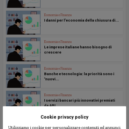
Economia e Finanza
I danni per l’economia della chiusura di...
Economia e Finanza
Le imprese italiane hanno bisogno di
crescere
Economia e Finanza
Banche e tecnologia: la priorità sono i
"nuovi...
Economia e Finanza
I servizi bancari più innovativi premiati
da ABI...
Cookie privacy policy
Economia e Finanza
Utilizziamo i cookie per personalizzare contenuti ed annunci,
Se questa è la gestione del maltempo, è