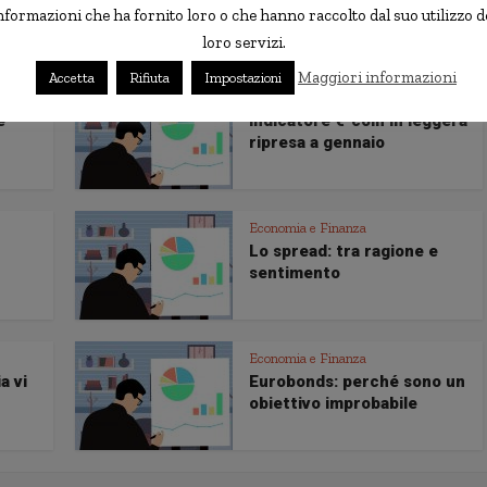
in Europa e negli USA
nformazioni che ha fornito loro o che hanno raccolto dal suo utilizzo d
loro servizi.
Maggiori informazioni
Accetta
Rifiuta
Impostazioni
Economia e Finanza
e
Indicatore €-coin in leggera
ripresa a gennaio
Economia e Finanza
Lo spread: tra ragione e
sentimento
Economia e Finanza
a vi
Eurobonds: perché sono un
obiettivo improbabile