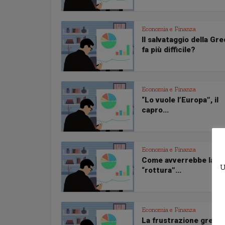
Economia e Finanza
Il salvataggio della Gre
fa più difficile?
Economia e Finanza
“Lo vuole l’Europa”, il
capro...
Economia e Finanza
Come avverrebbe la
U
“rottura”...
Economia e Finanza
La frustrazione greca