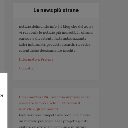
Le news più strane
notizie.delmondo.info è il blog che dal 2003
vi racconta le notizie più incredibili, strane,
curiose e divertenti: fatti imbarazzanti,
ladri imbranati, prodotti assurdi, ricerche
scientifiche decisamente insolite.
Informativa Privacy
Contatti
re
Implementare l'AI nella tua impresa senza
sprecare tempo e soldi. Il libro con il
metodo e gli strumenti.
Non servono competenze tecniche. Serve
,
un metodo per scegliere i progetti giusti,
evitare gli errori più comuni e misurare i