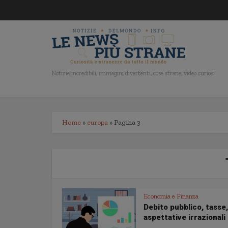
Notizie incredibili, immagini divertenti, cose strane, video curiosi
Home
»
europa
»
Pagina 3
Economia e Finanza
Debito pubblico, tasse,
aspettative irrazionali