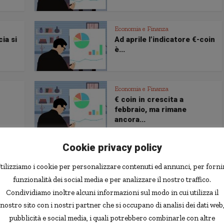
Economia e Finanza
cia si
Ad aprile l’indicatore €-coin
è...
Economia e Finanza
€ coin in crescita a
febbraio, ma rimane
ancora...
Cookie privacy policy
Economia e Finanza
Il “comfort” relativo ai
tilizziamo i cookie per personalizzare contenuti ed annunci, per forni
consumi
funzionalità dei social media e per analizzare il nostro traffico.
Condividiamo inoltre alcuni informazioni sul modo in cui utilizza il
nostro sito con i nostri partner che si occupano di analisi dei dati web
Economia e Finanza
pubblicità e social media, i quali potrebbero combinarle con altre
Le aspettative di inflazione