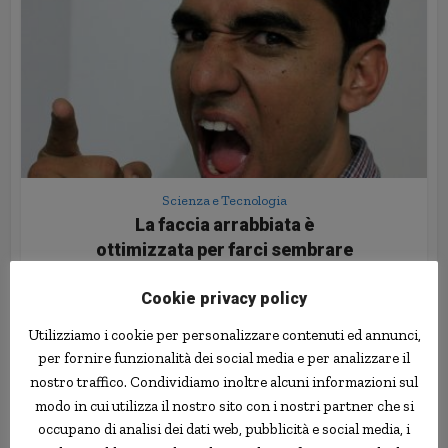
Scienza e Tecnologia
La faccia arrabbiata è
ottimizzata per farci sembrare
più forti
Cookie privacy policy
7 Marzo 2016
Utilizziamo i cookie per personalizzare contenuti ed annunci,
per fornire funzionalità dei social media e per analizzare il
nostro traffico. Condividiamo inoltre alcuni informazioni sul
modo in cui utilizza il nostro sito con i nostri partner che si
occupano di analisi dei dati web, pubblicità e social media, i