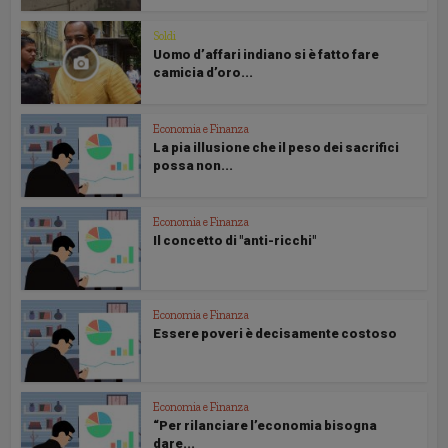
Soldi
Uomo d’affari indiano si è fatto fare
camicia d’oro...
Economia e Finanza
La pia illusione che il peso dei sacrifici
possa non...
Economia e Finanza
Il concetto di "anti-ricchi"
Economia e Finanza
Essere poveri è decisamente costoso
Economia e Finanza
“Per rilanciare l’economia bisogna
dare...