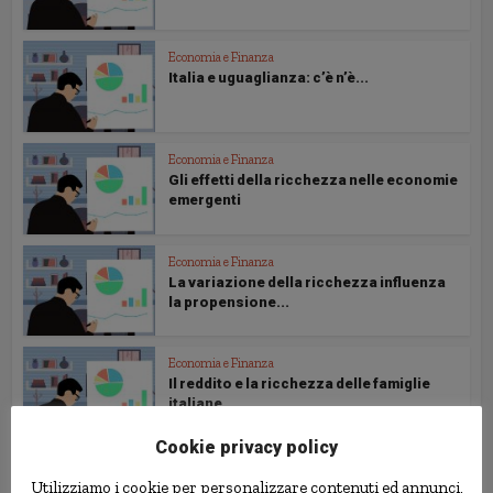
Economia e Finanza
Italia e uguaglianza: c’è n’è...
Economia e Finanza
Gli effetti della ricchezza nelle economie
emergenti
Economia e Finanza
La variazione della ricchezza influenza
la propensione...
Economia e Finanza
Il reddito e la ricchezza delle famiglie
italiane...
Cookie privacy policy
Economia e Finanza
Utilizziamo i cookie per personalizzare contenuti ed annunci,
I bilanci delle famiglie italiane