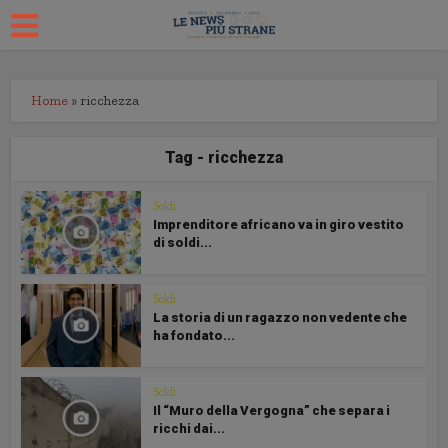
Home
»
ricchezza
Tag - ricchezza
Soldi
Imprenditore africano va in giro vestito
di soldi...
Soldi
La storia di un ragazzo non vedente che
ha fondato...
Soldi
Il “Muro della Vergogna” che separa i
ricchi dai...