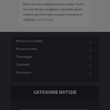
Non servono competenze tecniche. Serve
un metodo per scegliere i progetti giusti,
evitare gli errori più comuni e misurare i
risultati.
Lo trovi qui.
Notizie incredibili
Strani eccessi
Tecnologia
Curiosità
Stranezze
CATEGORIE NOTIZIE