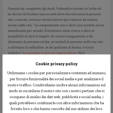
Quando ha completato gli studi, Srikanth è tornato in India ed
ha deciso di fondare una società dove fare lavorare le persone
che, come lui, avevano dovuto lottare per riuscire ad andare
avanti nella vita. “
La compassione non è dare una moneta ad un
mendicante per strada. È mostrare come vivere e dare la
possibilità di dare il meglio. Se mostri compassione e fai
diventare le persone ricche, se includi le persone nella tua vita
e allontani la solitudine, se fai qualcosa di buono, ti torna
indietro”
,
ha spiegato il giovane imprenditore
. Ed è
probabilmente proprio il fatto di avere la maggior parte dei
Cookie privacy policy
dipendenti diversamente abili, ma che si sentono apprezzati e
incoraggiati, che fa sì che tutti mostrino una grande dedizione
Utilizziamo i cookie per personalizzare contenuti ed annunci,
alla causa aziendale e la società riesca a raggiungere risultati
per fornire funzionalità dei social media e per analizzare il
molto positivi.
nostro traffico. Condividiamo inoltre alcuni informazioni sul
modo in cui utilizza il nostro sito con i nostri partner che si
cieco
impresa
india
ricchezza
occupano di analisi dei dati web, pubblicità e social media, i
quali potrebbero combinarle con altre informazioni che ha
fornito loro o che hanno raccolto dal suo utilizzo dei loro