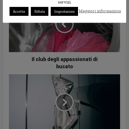
servizi.
Maggiori informazioni
Accetta
Rifiuta
Impostazioni
Il club degli appassionati di
bucato