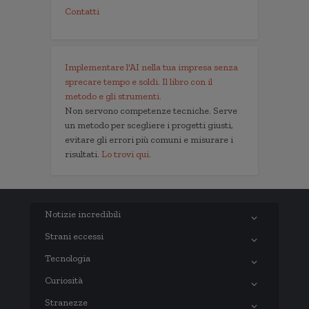
Contatti
Implementare l'AI nella tua impresa senza
sprecare tempo e soldi. Il libro con il
metodo e gli strumenti.
Non servono competenze tecniche. Serve
un metodo per scegliere i progetti giusti,
evitare gli errori più comuni e misurare i
risultati.
Lo trovi qui.
Notizie incredibili
Strani eccessi
Tecnologia
Curiosità
Stranezze