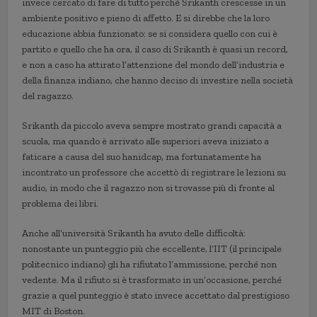
invece cercato di fare di tutto perché Srikanth crescesse in un
ambiente positivo e pieno di affetto. E si direbbe che la loro
educazione abbia funzionato: se si considera quello con cui è
partito e quello che ha ora, il caso di Srikanth è quasi un record,
e non a caso ha attirato l’attenzione del mondo dell’industria e
della finanza indiano, che hanno deciso di investire nella società
del ragazzo.
Srikanth da piccolo aveva sempre mostrato grandi capacità a
scuola, ma quando è arrivato alle superiori aveva iniziato a
faticare a causa del suo hanidcap, ma fortunatamente ha
incontrato un professore che accettò di registrare le lezioni su
audio, in modo che il ragazzo non si trovasse più di fronte al
problema dei libri.
Anche all’università Srikanth ha avuto delle difficoltà:
nonostante un punteggio più che eccellente, l’IIT (il principale
politecnico indiano) gli ha rifiutato l’ammissione, perché non
vedente. Ma il rifiuto si è trasformato in un’occasione, perché
grazie a quel punteggio è stato invece accettato dal prestigioso
MIT di Boston.