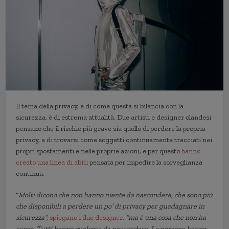
Il tema della privacy, e di come questa si bilancia con la
sicurezza, è di estrema attualità. Due artisti e designer olandesi
pensano che il rischio più grave sia quello di perdere la propria
privacy, e di trovarsi come soggetti continuamente tracciati nei
propri spostamenti e nelle proprie azioni, e per questo
hanno
creato una linea di abiti
pensata per impedire la sorveglianza
continua.
“
Molti dicono che non hanno niente da nascondere, che sono più
che disponibili a perdere un po’ di privacy per guadagnare in
sicurezza”,
spiegano i due designer
,
“ma è una cosa che non ha
senso. Tutti hanno qualcosa da nascondere. Le persone hanno