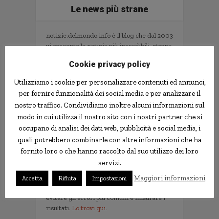
Le news più strane
notizie.delmondo.info è il blog che dal 2003
vi racconta le notizie più incredibili, strane,
curiose e divertenti: fatti imbarazzanti,
Cookie privacy policy
ladri imbranati, prodotti assurdi, ricerche
scientifiche decisamente insolite.
Utilizziamo i cookie per personalizzare contenuti ed annunci,
Informativa Privacy
per fornire funzionalità dei social media e per analizzare il
nostro traffico. Condividiamo inoltre alcuni informazioni sul
Contatti
modo in cui utilizza il nostro sito con i nostri partner che si
occupano di analisi dei dati web, pubblicità e social media, i
quali potrebbero combinarle con altre informazioni che ha
Implementare l'AI nella tua impresa senza
fornito loro o che hanno raccolto dal suo utilizzo dei loro
sprecare tempo e soldi. Il libro con il
servizi.
metodo e gli strumenti.
Non servono competenze tecniche. Serve
Maggiori informazioni
Accetta
Rifiuta
Impostazioni
un metodo per scegliere i progetti giusti,
evitare gli errori più comuni e misurare i
risultati.
Lo trovi qui.