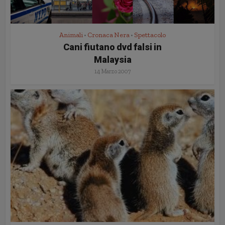
Animali
Cronaca Nera
Spettacolo
•
•
Cani fiutano dvd falsi in
Malaysia
14 Marzo 2007