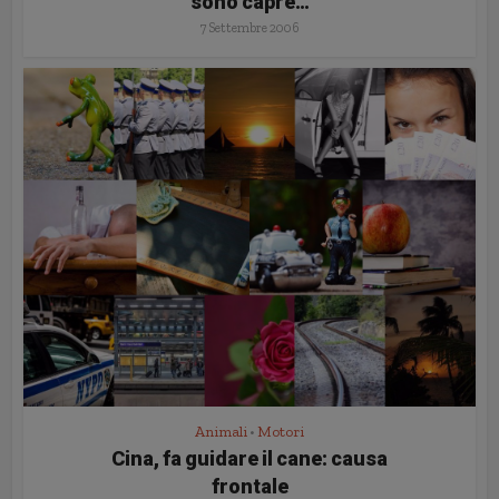
sono capre…
7 Settembre 2006
Animali
Motori
•
Cina, fa guidare il cane: causa
frontale