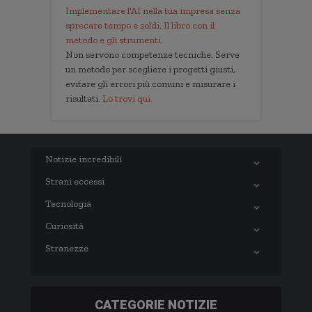
Implementare l'AI nella tua impresa senza
sprecare tempo e soldi. Il libro con il
metodo e gli strumenti.
Non servono competenze tecniche. Serve
un metodo per scegliere i progetti giusti,
evitare gli errori più comuni e misurare i
risultati.
Lo trovi qui.
Notizie incredibili
Strani eccessi
Tecnologia
Curiosità
Stranezze
CATEGORIE NOTIZIE