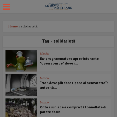
Home
»
solidarietà
Tag - solidarietà
Mondo
Ex-programmatore apre ristorante
“open source” dove i...
Mondo
“Non deve più dare riparo ai senzatetto”:
autorità...
Mondo
Città si unisce e compra 32 tonnellate di
patate da un...