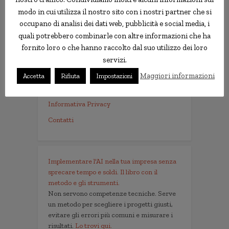
modo in cui utilizza il nostro sito con i nostri partner che si
Le news più strane
occupano di analisi dei dati web, pubblicità e social media, i
quali potrebbero combinarle con altre informazioni che ha
notizie.delmondo.info è il blog che dal 2003
fornito loro o che hanno raccolto dal suo utilizzo dei loro
vi racconta le notizie più incredibili, strane,
servizi.
curiose e divertenti: fatti imbarazzanti,
Maggiori informazioni
Accetta
Rifiuta
Impostazioni
ladri imbranati, prodotti assurdi, ricerche
scientifiche decisamente insolite.
Informativa Privacy
Contatti
Implementare l'AI nella tua impresa senza
sprecare tempo e soldi. Il libro con il
metodo e gli strumenti.
Non servono competenze tecniche. Serve
un metodo per scegliere i progetti giusti,
evitare gli errori più comuni e misurare i
risultati.
Lo trovi qui.