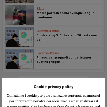
Salute
Madre porta in spalla ovunque la figlia
trentenne...
Economia e Finanza
Fundraising "2.0": bastano 20 centesimi
per...
Economia e Finanza
Fineco: campagna di solidarietà per
quattro progetti...
Follow us
Cookie privacy policy
Utilizziamo i cookie per personalizzare contenuti ed annunci,
per fornire funzionalità dei social media e per analizzare il
nostro traffico. Condividiamo inoltre alcuni informazioni sul