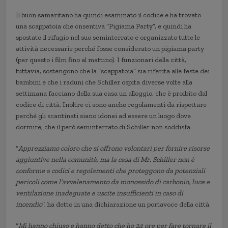
Il buon samaritano ha quindi esaminato il codice e ha trovato
una scappatoia che cnsentiva “Pigiama Party”, e quindi ha
spostato il rifugio nel suo seminterrato e organizzato tutte le
attività necessarie perché fosse considerato un pigiama party
(per questo i film fino al mattino). I funzionari della città,
tuttavia, sostengono che la “scappatoia” sia riferita alle feste dei
bambini e che i raduni che Schiller ospita diverse volte alla
settimana facciano della sua casa un alloggio, che è proibito dal
codice di città. Inoltre ci sono anche regolamenti da rispettare
perché gli scantinati siano idonei ad essere un luogo dove
dormire, che il però seminterrato di Schiller non soddisfa.
“
Apprezziamo coloro che si offrono volontari per fornire risorse
aggiuntive nella comunità, ma la casa di Mr. Schiller non è
conforme a codici e regolamenti che proteggono da potenziali
pericoli come l’avvelenamento da monossido di carbonio, luce e
ventilazione inadeguate e uscite insufficienti in caso di
incendio
”, ha detto in una dichiarazione un portavoce della città.
“
Mi hanno chiuso e hanno detto che ho 24 ore per fare tornare il