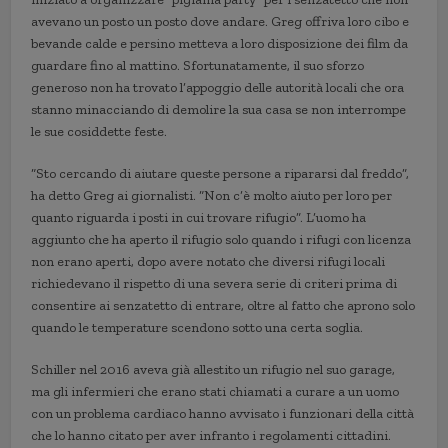
avevano un posto un posto dove andare. Greg offriva loro cibo e
bevande calde e persino metteva a loro disposizione dei film da
guardare fino al mattino. Sfortunatamente, il suo sforzo
generoso non ha trovato l’appoggio delle autorità locali che ora
stanno minacciando di demolire la sua casa se non interrompe
le sue cosiddette feste.
“Sto cercando di aiutare queste persone a ripararsi dal freddo”,
ha detto Greg ai giornalisti. “Non c’è molto aiuto per loro per
quanto riguarda i posti in cui trovare rifugio”. L’uomo ha
aggiunto che ha aperto il rifugio solo quando i rifugi con licenza
non erano aperti, dopo avere notato che diversi rifugi locali
richiedevano il rispetto di una severa serie di criteri prima di
consentire ai senzatetto di entrare, oltre al fatto che aprono solo
quando le temperature scendono sotto una certa soglia.
Schiller nel 2016 aveva già allestito un rifugio nel suo garage,
ma gli infermieri che erano stati chiamati a curare a un uomo
con un problema cardiaco hanno avvisato i funzionari della città
che lo hanno citato per aver infranto i regolamenti cittadini.