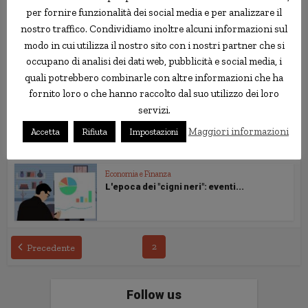
speculativa?
per fornire funzionalità dei social media e per analizzare il
nostro traffico. Condividiamo inoltre alcuni informazioni sul
modo in cui utilizza il nostro sito con i nostri partner che si
Economia e Finanza
Qual'è il significato dell'aumento dei
occupano di analisi dei dati web, pubblicità e social media, i
tassi...
quali potrebbero combinarle con altre informazioni che ha
fornito loro o che hanno raccolto dal suo utilizzo dei loro
servizi.
Economia e Finanza
Il Risiko delle Borse: cosa sono i
Maggiori informazioni
Accetta
Rifiuta
Impostazioni
mercati?
Economia e Finanza
L'epoca dei "cigni neri": eventi...
2
Precedente
Follow us