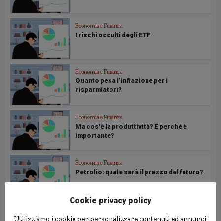
Economia e Finanza
I rischi occulti degli ETF
Economia e Finanza
Quanto pesa l’inflazione per i
risparmiatori?
Economia e Finanza
Ma cos'è la produttività? E perché è
importante?
Economia e Finanza
Petrolio: quale sarà il prezzo del futuro?
Cookie privacy policy
Economia e Finanza
Utilizziamo i cookie per personalizzare contenuti ed annunci,
Il prezzo dell'oro sale sempre. Bolla