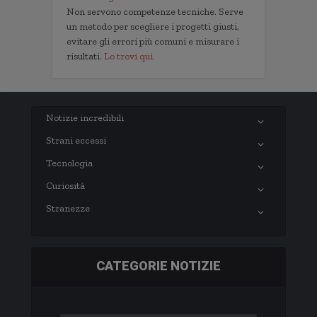
Non servono competenze tecniche. Serve
un metodo per scegliere i progetti giusti,
evitare gli errori più comuni e misurare i
risultati.
Lo trovi qui.
Notizie incredibili
Strani eccessi
Tecnologia
Curiosità
Stranezze
CATEGORIE NOTIZIE