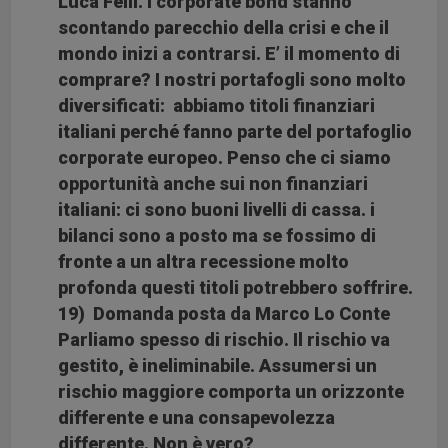
Luca Felli. I corporate bond stanno
scontando parecchio della crisi e che il
mondo inizi a contrarsi. E’ il momento di
comprare? I nostri portafogli sono molto
diversificati: abbiamo titoli finanziari
italiani perché fanno parte del portafoglio
corporate europeo. Penso che ci siamo
opportunità anche sui non finanziari
italiani: ci sono buoni livelli di cassa. i
bilanci sono a posto ma se fossimo di
fronte a un altra recessione molto
profonda questi titoli potrebbero soffrire.
19) Domanda posta da Marco Lo Conte
Parliamo spesso di rischio. Il rischio va
gestito, è ineliminabile. Assumersi un
rischio maggiore comporta un orizzonte
differente e una consapevolezza
differente. Non è vero?