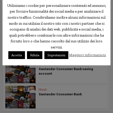
Utilizziamo i cookie per personalizzare contenuti ed annunci,
per fornire funzionalità dei social media e per analizzare il
Mondo
nostro traffico. Condividiamo inoltre alcuni informazioni sul
Santander Consumer: 5.00%
modo in cui utilizza il nostro sito con i nostri partner che si
promotional rate
occupano di analisi dei dati web, pubblicità e social media, i
quali potrebbero combinarle con altre informazioni che ha
Mondo
fornito loro o che hanno raccolto dal suo utilizzo dei loro
Santander Consumer: promozione al
servizi.
5,00%
Maggiori informazioni
Accetta
Rifiuta
Impostazioni
Mondo
Santander Consumer Bank saving
account
Mondo
Santander Consumer Bank