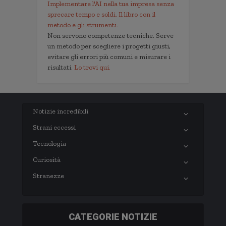
Implementare l'AI nella tua impresa senza
sprecare tempo e soldi. Il libro con il
metodo e gli strumenti.
Non servono competenze tecniche. Serve
un metodo per scegliere i progetti giusti,
evitare gli errori più comuni e misurare i
risultati.
Lo trovi qui.
Notizie incredibili
Strani eccessi
Tecnologia
Curiosità
Stranezze
CATEGORIE NOTIZIE