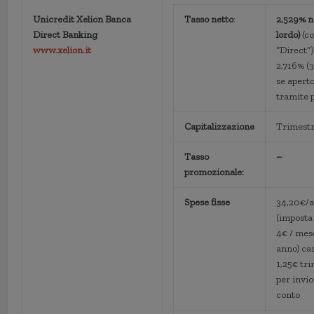
Unicredit Xelion Banca
Tasso netto
:
2,529% n
Direct Banking
lordo)
(c
www.xelion.it
“Direct”)
2,716% (3
se apert
tramite 
Capitalizzazione
Trimestr
Tasso
–
promozionale:
Spese fisse
34,20€/
(imposta 
4€ / mes
anno) ca
1,25€ tri
per invio
conto