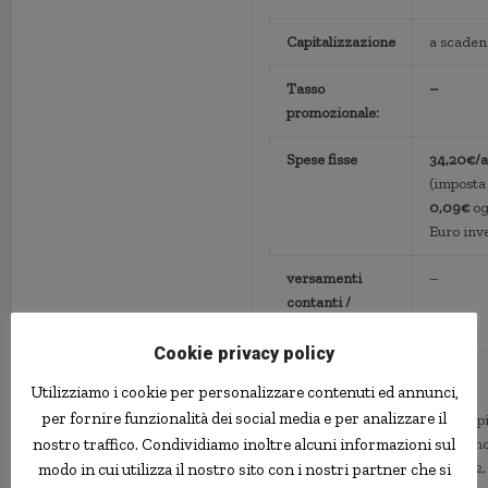
Capitalizzazione
a scaden
Tasso
–
promozionale:
Spese fisse
34,20€/
(imposta 
0,09€
og
Euro inve
versamenti
–
contanti /
assegni
:
Cookie privacy policy
Spese variabili
:
–
Utilizziamo i cookie per personalizzare contenuti ed annunci,
per fornire funzionalità dei social media e per analizzare il
Note
capi
vin
nostro traffico. Condividiamo inoltre alcuni informazioni sul
1, 2
modo in cui utilizza il nostro sito con i nostri partner che si