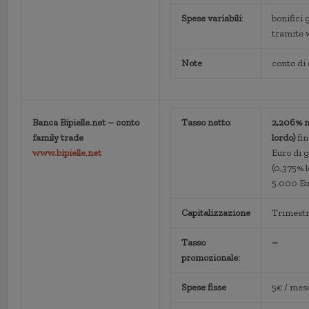
Spese variabili
:
bonifici 
tramite
Note
conto di
Banca Bipielle.net – conto
Tasso netto
:
2,206% n
family trade
lordo)
fi
www.bipielle.net
Euro di 
(0,375% l
5.000 Eu
Capitalizzazione
Trimestr
Tasso
–
promozionale:
Spese fisse
5€ / mes