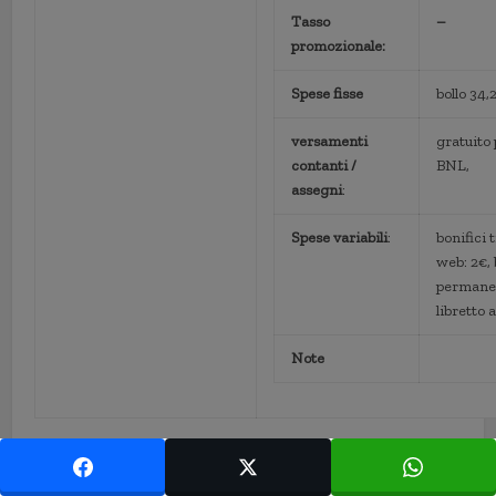
Tasso
–
promozionale:
Spese fisse
bollo 34
versamenti
gratuito
contanti /
BNL,
assegni
:
Spese variabili
:
bonifici 
web: 2€, 
permanen
libretto 
Note
Alcune note su questa tabella (un
disclaimer
, se volete): per
quanto abbia cercato di inserire dati aggiornati e corretti,