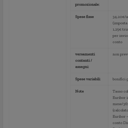
promozionale:
Spese fisse
34,20€/
(imposta 
1,25€ tri
per invio
conto
versamenti
non prev
contanti /
assegni
:
Spese variabili
:
bonifici 
Note
Tasso co
Euribor 
mese/36
(calcola
Euribor 
conto Di