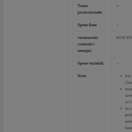
Tasso
–
promozionale:
Spese fisse
–
versamenti
NON PO
contanti /
assegni
:
Spese variabili
:
–
Note
Per 
Con
min
inv
10.
in c
pre
anti
tass