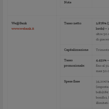
Note
We@Bank
Tasso netto
:
2,878% (
www.webank.it
lordo) –
oltre 50
di giace
Capitalizzazione
Trimestr
Tasso
4.452% –
promozionale:
fino al 3
max 50.
Spese fisse
34,20€/
(imposta
bollo)18€
bonifici,
illimitati