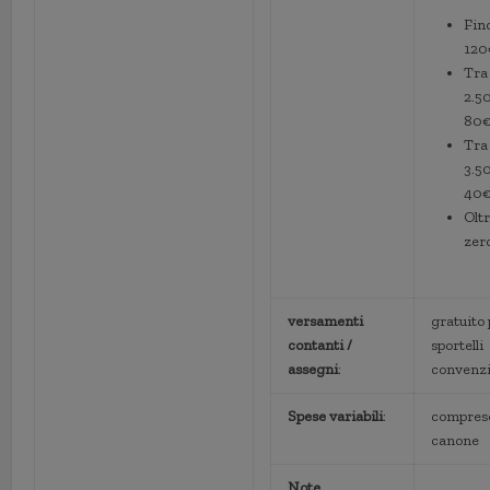
Fino
120
Tra
2.5
80€
Tra
3.5
40€
Olt
zer
versamenti
gratuito
contanti /
sportelli
assegni
:
convenzi
Spese variabili
:
compreso
canone
Note