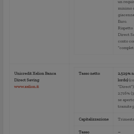
un requi
minimo 
giacenza
Euro.
Rispetto 
Direct S
conto co
“complet
Unicredit Xelion Banca
Tasso netto
:
2,529% n
Direct Saving
lordo)
(c
www.xelion.it
“Direct”)
2,716% (3
se apert
tramite 
Capitalizzazione
Trimestr
Tasso
–