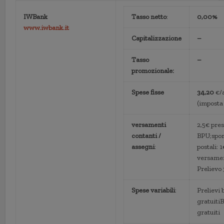
IWBank
Tasso netto
:
0,00%
www.iwbank.it
Capitalizzazione
–
Tasso
–
promozionale:
Spese fisse
34,20
€/
(imposta 
versamenti
2,5€ pres
contanti /
BPU;sport
assegni
:
postali: 1
versamen
Prelievo
Spese variabili
:
Prelievi
gratuitiB
gratuiti