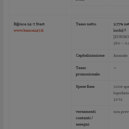
B@nca 24-7
Start
Tasso netto
:
2,77% ne
www.banca247.it
lordo) ?
[EURIBO
360 – 0,
Capitalizzazione
Annuale
Tasso
–
promozionale:
Spese fisse
100€ sp
liquidazi
31/12
versamenti
non prev
contanti /
assegni
: