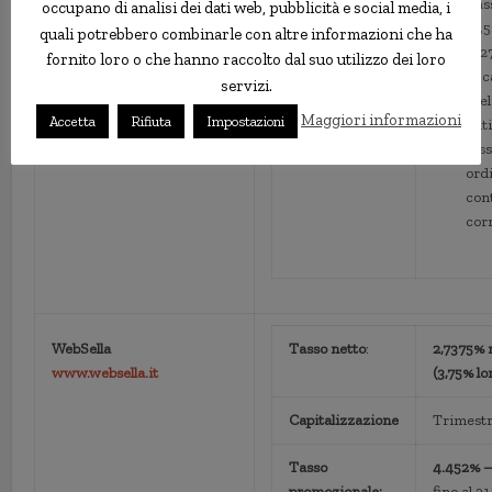
Tas
occupano di analisi dei dati web, pubblicità e social media, i
12,
quali potrebbero combinarle con altre informazioni che ha
al 
fornito loro o che hanno raccolto dal suo utilizzo dei loro
in c
servizi.
pre
Maggiori informazioni
Accetta
Rifiuta
Impostazioni
anti
tas
ord
con
cor
WebSella
Tasso netto
:
2,7375% 
www.websella.it
(3,75% lo
Capitalizzazione
Trimestr
Tasso
4.452% –
promozionale:
fino al 3