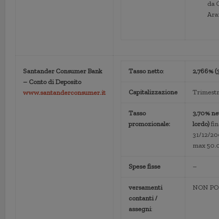
da 
Ara
Santander Consumer Bank
Tasso netto
:
2,766% (3
– Conto di Deposito
Capitalizzazione
Trimestr
www.santanderconsumer.it
Tasso
3,70% ne
promozionale:
lordo)
fin
31/12/2
max 50.
Spese fisse
–
versamenti
NON PO
contanti /
assegni
: