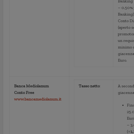
Banking 
– 0,50% 
Banking)
Conto Di
(aperto 
promotor
un requi
minimo 
giacenza
Euro.
Banca Mediolanum
Tasso netto
:
A second
Conto Free
giacenz
www.bancamediolanum.it
Fin
25.
Eur
– 3
(=
1