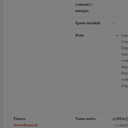
contanti /
assegni
:
Spese variabili
:
–
Note
Sep
Con
Dep
San
con
dep
fun
con
d’a
Fineco
Tasso netto
:
2,766% (3
www.fineco.it
– 0,25% 