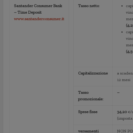
Santander Consumer Bank
Tasso netto
:
capi
– Time Deposit
vin
www.santanderconsumer.it
mes
(4,2
capi
vinc
mes
(4,
Capitalizzazione
a scaden
12 mesi
Tasso
–
promozionale:
Spese fisse
34,20
€/
(imposta 
versamenti
NON PO