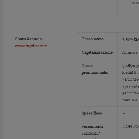
tass
Conto Arancio
Tasso netto
:
2,19% (3
www.ingdirect.it
Capitalizzazione
Annuale
Tasso
3,285% (
promozionale:
lordo)
fin
31/10/20
apre entr
31/10/2
max 100
Spese fisse
–
versamenti
NON PO
contanti /