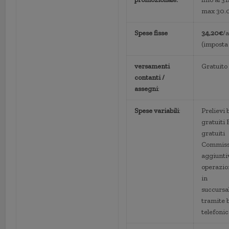
max 30.
Spese fisse
34,20€
/
(imposta 
versamenti
Gratuito i
contanti /
assegni
:
Spese variabili
:
Prelievi
gratuiti 
gratuiti
Commiss
aggiunti
operazio
in
succursa
tramite 
telefoni