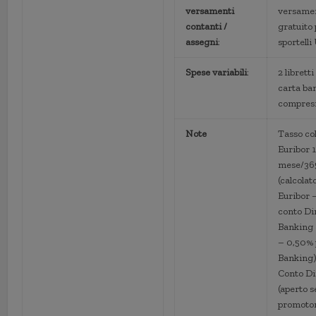
versamenti
versame
contanti /
gratuito 
assegni
:
sportelli
Spese variabili
:
2 librett
carta b
compres
Note
Tasso co
Euribor 
mese/36
(calcola
Euribor 
conto Di
Banking 
– 0,50% 
Banking
Conto Di
(aperto 
promotor