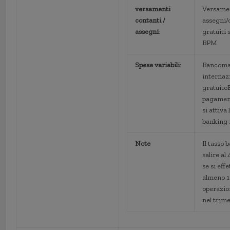
versamenti
Versame
contanti /
assegni/
assegni
:
gratuiti 
BPM
Spese variabili
:
Bancoma
internaz
gratuitoB
pagamen
si attiva
banking i
Note
Il tasso 
salire al
se si eff
almeno 
operazio
nel trim