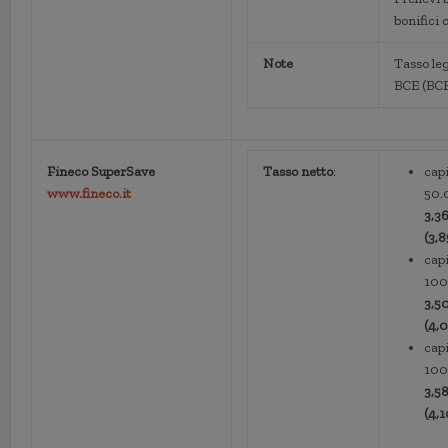
bonifici
Note
Tasso leg
BCE (BC
Fineco SuperSave
Tasso netto
:
capi
www.fineco.it
50.
3,3
(3,8
capi
100
3,5
(4,
capi
100
3,5
(4,1