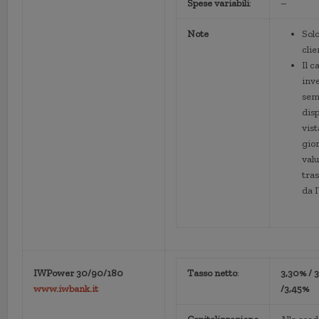
Spese variabili
:
–
Note
Solo
cli
Il c
inve
sem
disp
vis
gior
valu
tra
da 
IWPower
30/90/180
Tasso netto
:
3,30% / 
www.iwbank.it
/3,45%