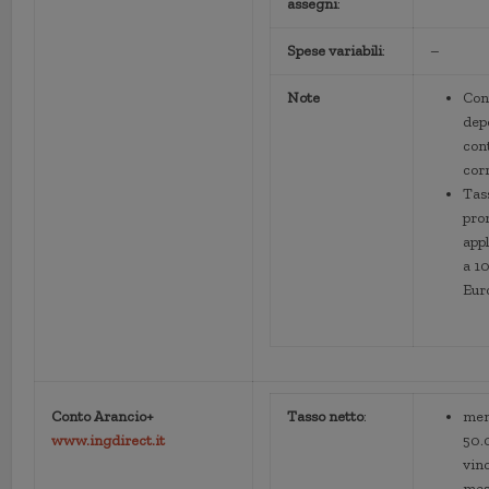
assegni
:
Spese variabili
:
–
Note
Con
dep
con
cor
Tas
pro
appl
a 1
Eur
Conto Arancio+
Tasso netto
:
men
www.ingdirect.it
50.
vinc
mes