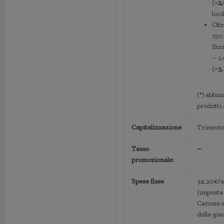
(=
2
lord
Olt
150
Eur
– 1
(=
3
(*) abbin
prodotti
Capitalizzazione
Trimestr
Tasso
–
promozionale:
Spese fisse
34,20€/
(imposta 
Canone 
della gia