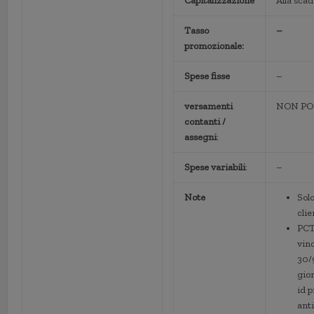
Capitalizzazione
Alla sca
Tasso
–
promozionale:
Spese fisse
–
versamenti
NON PO
contanti /
assegni
:
Spese variabili
:
–
Note
Solo
cli
PCT
vin
30/
gior
id p
anti