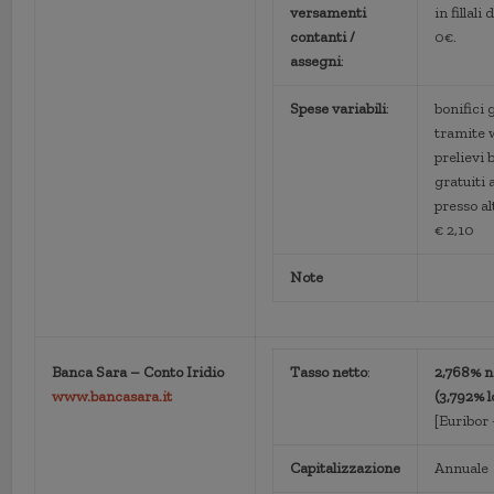
versamenti
in fillali
contanti /
0€.
assegni
:
Spese variabili
:
bonifici 
tramite
prelievi
gratuiti al
presso a
€ 2,10
Note
Banca Sara – Conto Iridio
Tasso netto
:
2,768% n
www.bancasara.it
(3,792% l
[Euribor
Capitalizzazione
Annuale