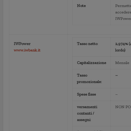
Note
Permette
accedere
IWPowe
IWPower
Tasso netto
:
2,974% 
www.iwbank.it
lordo)
Capitalizzazione
Mensile
Tasso
–
promozionale:
Spese fisse
–
versamenti
NON PO
contanti /
assegni
: