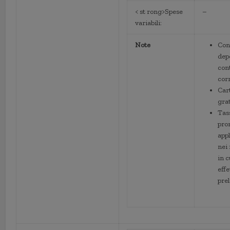
< st rong>Spese
–
variabili:
Note
Con
dep
con
cor
Car
gra
Tas
pro
appl
nei 
in c
eff
prel