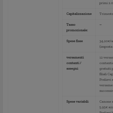
primi 2
Capitalizzazione
Trimestr
Tasso
–
promozionale:
Spese fisse
34,20€/
(imposta 
versamenti
12 versa
contanti /
contanti
assegni
:
gratuiti 
filiali Cap
Prelievi 
versame
successi
Spese variabili
:
Canone m
5,95€ azz
Prelievi