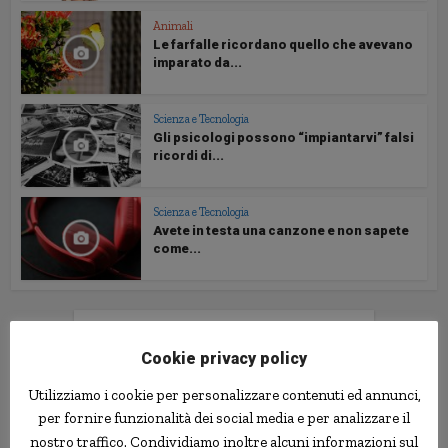
Animali
Le farfalle ricordano quello che avevano
imparato da...
Scienza e Tecnologia
Gli psicologi possono “impiantarvi” falsi
ricordi di...
Scienza e Tecnologia
Avete in testa una canzone e non sapete
come...
Follow us
Cookie privacy policy
Utilizziamo i cookie per personalizzare contenuti ed annunci,
per fornire funzionalità dei social media e per analizzare il
nostro traffico. Condividiamo inoltre alcuni informazioni sul