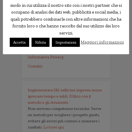
modo in cui utilizza il nostro sito con i nostri partner che si
Le news più strane
occupano di analisi dei dati web, pubblicità e social media, i
quali potrebbero combinarle con altre informazioni che ha
notizie.delmondo.info è il blog che dal 2003
fornito loro o che hanno raccolto dal suo utilizzo dei loro
vi racconta le notizie più incredibili, strane,
servizi.
curiose e divertenti: fatti imbarazzanti,
ladri imbranati, prodotti assurdi, ricerche
Maggiori informazioni
Accetta
Rifiuta
Impostazioni
scientifiche decisamente insolite.
Informativa Privacy
Contatti
Implementare l'AI nella tua impresa senza
sprecare tempo e soldi. Il libro con il
metodo e gli strumenti.
Non servono competenze tecniche. Serve
un metodo per scegliere i progetti giusti,
evitare gli errori più comuni e misurare i
risultati.
Lo trovi qui.