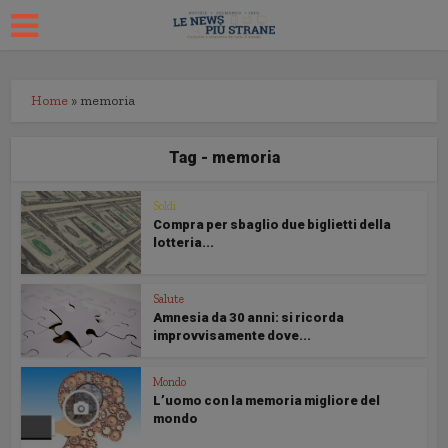
Home
»
memoria
Tag - memoria
Soldi
Compra per sbaglio due biglietti della
lotteria...
Salute
Amnesia da 30 anni: si ricorda
improvvisamente dove...
Mondo
L’uomo con la memoria migliore del
mondo