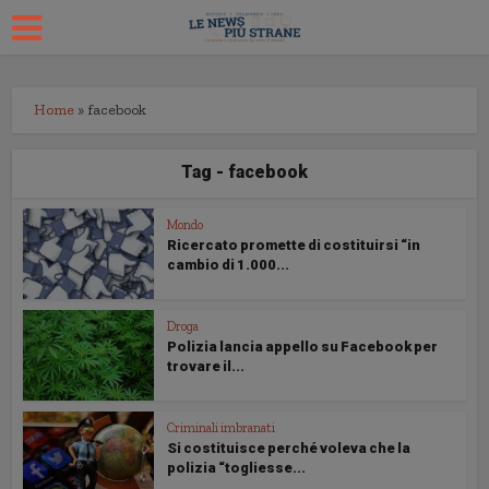
Home
»
facebook
Tag - facebook
Mondo
Ricercato promette di costituirsi “in
cambio di 1.000...
Droga
Polizia lancia appello su Facebook per
trovare il...
Criminali imbranati
Si costituisce perché voleva che la
polizia “togliesse...