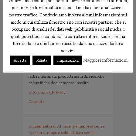
Utilizziamo i cookie per personalizzare contenuti ed annunci,
per fornire funzionalità dei social media e per analizzare il
nostro traffico. Condividiamo inoltre alcuni informazioni sul
modo in cui utilizza il nostro sito con i nostri partner che si
occupano di analisi dei dati web, pubblicità e social media, i
quali potrebbero combinarle con altre informazioni che ha
Le news più strane
fornito loro o che hanno raccolto dal suo utilizzo dei loro
servizi.
notizie.delmondo.info è il blog che dal 2003
Maggiori informazioni
Accetta
Rifiuta
Impostazioni
vi racconta le notizie più incredibili, strane,
curiose e divertenti: fatti imbarazzanti,
ladri imbranati, prodotti assurdi, ricerche
scientifiche decisamente insolite.
Informativa Privacy
Contatti
Implementare l'AI nella tua impresa senza
sprecare tempo e soldi. Il libro con il