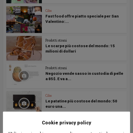
Cibo
Fast food offre piatto speciale per San
Valentino:...
Prodotti strani
Le scarpe più costose del mondo: 15
milioni di dollari
Prodotti strani
Negozio vende sasso in custodia di pelle
a 85$. E va a...
Cibo
Le patatine più costose del mondo: 50
euro una...
Cookie privacy policy
Follow us