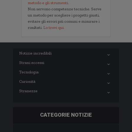
metodo e gli strumenti.
Non servono competenze tecniche. Serve
un metodo per scegliere i progetti giusti,
evitare gli errori più comuni e misurare i
risultati.
Lo trovi qui.
Notizie incredibili
Strani eccessi
Tecnologia
Curiosità
Stranezze
CATEGORIE NOTIZIE