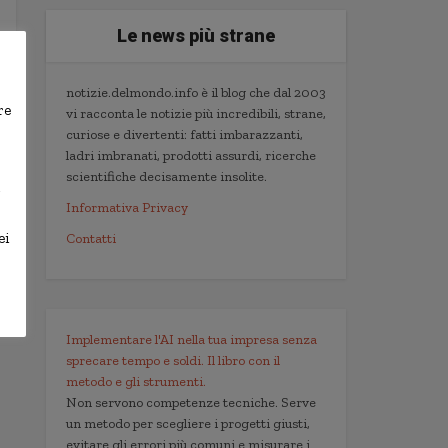
Le news più strane
notizie.delmondo.info è il blog che dal 2003
re
vi racconta le notizie più incredibili, strane,
curiose e divertenti: fatti imbarazzanti,
ladri imbranati, prodotti assurdi, ricerche
scientifiche decisamente insolite.
,
Informativa Privacy
ei
Contatti
Implementare l'AI nella tua impresa senza
sprecare tempo e soldi. Il libro con il
metodo e gli strumenti.
Non servono competenze tecniche. Serve
un metodo per scegliere i progetti giusti,
evitare gli errori più comuni e misurare i