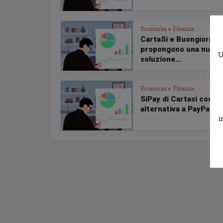
Economia e Finanza
CartaSi e Buongiorno
propongono una nuova
U
soluzione...
Economia e Finanza
SiPay di Cartasi come
alternativa a PayPal
i