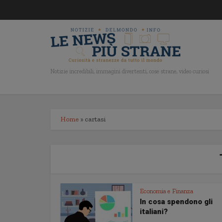
Notizie incredibili, immagini divertenti, cose strane, video curiosi
Home
»
cartasi
Economia e Finanza
In cosa spendono gli
italiani?