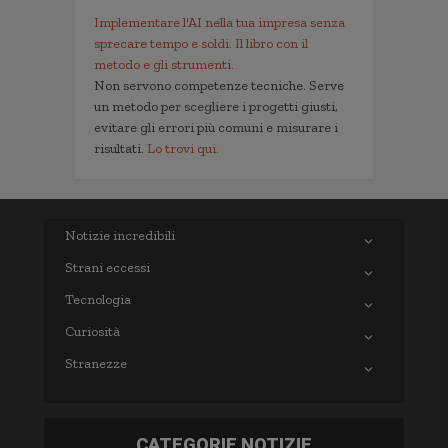
Implementare l'AI nella tua impresa senza
sprecare tempo e soldi. Il libro con il
metodo e gli strumenti.
Non servono competenze tecniche. Serve
un metodo per scegliere i progetti giusti,
evitare gli errori più comuni e misurare i
risultati.
Lo trovi qui.
Notizie incredibili
Strani eccessi
Tecnologia
Curiosità
Stranezze
CATEGORIE NOTIZIE