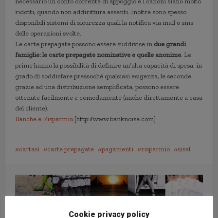
necessario un conto corrente di appoggio e i canoni siano molto
ridotti, quando non addirittura assenti. Inoltre sono spesso
disponibili sistemi di sicurezza quali la notifica via mail o sms
delle operazioni svolte.
Le carte prepagate possono essere suddivise in
due grandi
famiglie: le carte prepagate nominative e quelle anonime
. Le
prime hanno la possibilità di definire un’alta capacità di spesa, in
grado di soddisfare pressoché qualsiasi esigenza, le seconde
grazie ad una distribuzione semplificata, possono essere
ottenute facilmente e comodamente (anche direttamente a casa
del cliente).
Banche e Risparmio
[http://www.banknoise.com]
cartasi
carte prepagate
pagamenti
risparmio
sisal
Cookie privacy policy