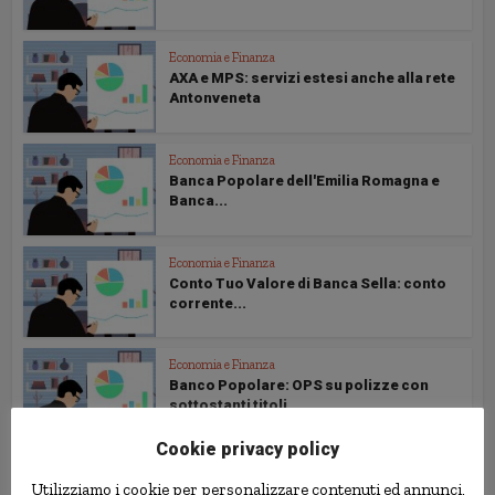
Economia e Finanza
AXA e MPS: servizi estesi anche alla rete
Antonveneta
Economia e Finanza
Banca Popolare dell'Emilia Romagna e
Banca...
Economia e Finanza
Conto Tuo Valore di Banca Sella: conto
corrente...
Economia e Finanza
Banco Popolare: OPS su polizze con
sottostanti titoli...
Cookie privacy policy
Economia e Finanza
Utilizziamo i cookie per personalizzare contenuti ed annunci,
Generali 7% garantito (ma sarebbe