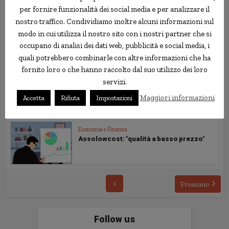
meglio dire...
per fornire funzionalità dei social media e per analizzare il
nostro traffico. Condividiamo inoltre alcuni informazioni sul
modo in cui utilizza il nostro sito con i nostri partner che si
Economia e Finanza
Assicurare il mutuo contro il rischio di
occupano di analisi dei dati web, pubblicità e social media, i
non riuscire...
quali potrebbero combinarle con altre informazioni che ha
fornito loro o che hanno raccolto dal suo utilizzo dei loro
servizi.
Economia e Finanza
AIG ancora in brutte acque, nonostante
Maggiori informazioni
Accetta
Rifiuta
Impostazioni
due interventi...
Economia e Finanza
Assolowcost: "qualità a basso prezzo"
1
Prossimo
Follow us