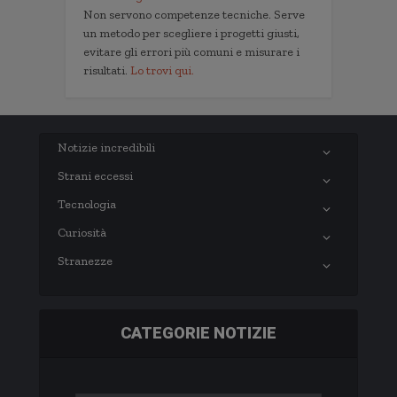
Non servono competenze tecniche. Serve
un metodo per scegliere i progetti giusti,
evitare gli errori più comuni e misurare i
risultati.
Lo trovi qui.
Notizie incredibili
Strani eccessi
Tecnologia
Curiosità
Stranezze
CATEGORIE NOTIZIE