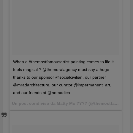
When a #themostfamousartist painting comes to life it
feels magical ? @themuralagency must say a huge
thanks to our sponsor @socialcivilian, our partner
@mradarchitecture, our curator @impermanent_art,
and our friends at @nomadica
Un post condiviso da Matty Mo ???? (@themostfamousartist) in data: