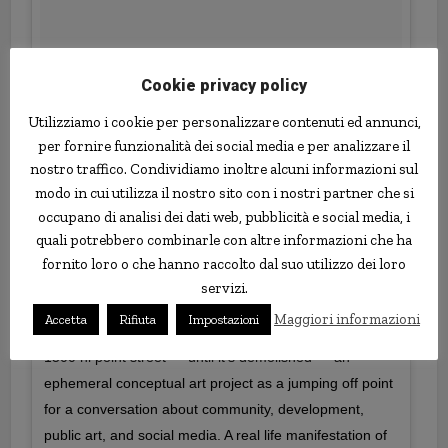
Cookie privacy policy
Utilizziamo i cookie per personalizzare contenuti ed annunci,
per fornire funzionalità dei social media e per analizzare il
nostro traffico. Condividiamo inoltre alcuni informazioni sul
modo in cui utilizza il nostro sito con i nostri partner che si
occupano di analisi dei dati web, pubblicità e social media, i
quali potrebbero combinarle con altre informazioni che ha
fornito loro o che hanno raccolto dal suo utilizzo dei loro
servizi.
Maggiori informazioni
Accetta
Rifiuta
Impostazioni
1500 hi point street — until it’s demolished — an
ephemeral conceptual art project as a jumping off point
for a conversation about community, development,
public art, and social media. A real life manifestation of