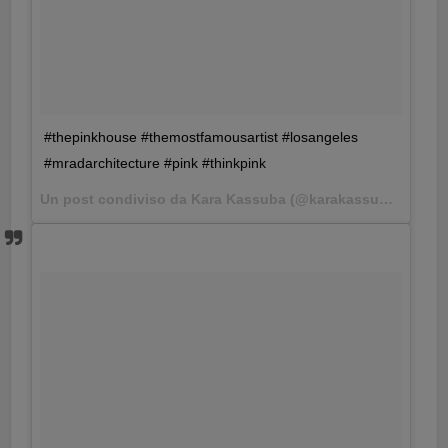
#thepinkhouse #themostfamousartist #losangeles
#mradarchitecture #pink #thinkpink
Un post condiviso da Kara Kassuba (@karakassuba) in data: