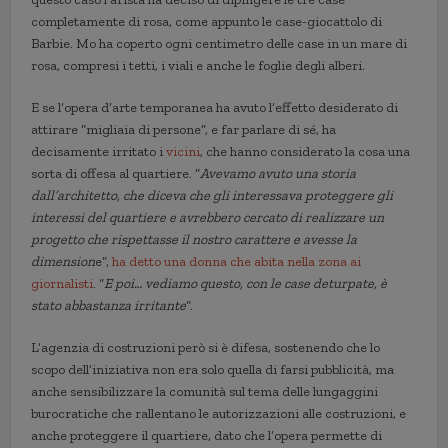
completamente di rosa, come appunto le case-giocattolo di
Barbie. Mo ha coperto ogni centimetro delle case in un mare di
rosa, compresi i tetti, i viali e anche le foglie degli alberi.
E se l’opera d’arte temporanea ha avuto l’effetto desiderato di
attirare “migliaia di persone”, e far parlare di sé, ha
decisamente irritato i
vicini
, che hanno considerato la cosa una
sorta di offesa al quartiere. “
Avevamo avuto una storia
dall’architetto, che diceva che gli interessava proteggere gli
interessi del quartiere e avrebbero cercato di realizzare un
progetto che rispettasse il nostro carattere e avesse la
dimension
e”,
ha detto una donna che abita nella zona ai
giornalisti
. “
E poi… vediamo questo, con le case deturpate, è
stato abbastanza irritante
“.
L’agenzia di costruzioni però si è difesa, sostenendo che lo
scopo dell’iniziativa non era solo quella di farsi pubblicità, ma
anche sensibilizzare la comunità sul tema delle lungaggini
burocratiche che rallentano le autorizzazioni alle costruzioni, e
anche proteggere il quartiere, dato che l’opera permette di