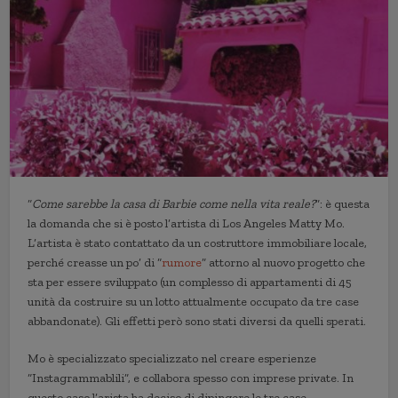
“
Come sarebbe la casa di Barbie come nella vita reale?
”: è questa
la domanda che si è posto l’artista di Los Angeles Matty Mo.
L’artista è stato contattato da un costruttore immobiliare locale,
perché creasse un po’ di “
rumore
” attorno al nuovo progetto che
sta per essere sviluppato (un complesso di appartamenti di 45
unità da costruire su un lotto attualmente occupato da tre case
abbandonate). Gli effetti però sono stati diversi da quelli sperati.
Mo è specializzato specializzato nel creare esperienze
“Instagrammablili”, e collabora spesso con imprese private. In
questo caso l’arista ha deciso di dipingere le tre case