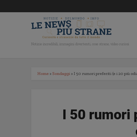
Notizie incredibili, immagini divertenti, cose strane, video curiosi
Home
»
Sondaggi
»
I 50 rumori preferiti (e i 20 più odi
I 50 rumori p