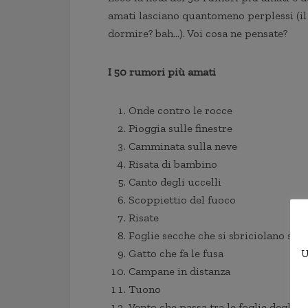
amati lasciano quantomeno perplessi (il 
dormire? bah…). Voi cosa ne pensate?
I 50 rumori più amati
Onde contro le rocce
Pioggia sulle finestre
Camminata sulla neve
Risata di bambino
Canto degli uccelli
Scoppiettio del fuoco
Risate
Foglie secche che si sbriciolano sott
Gatto che fa le fusa
U
Campane in distanza
Tuono
Vento che passa tra le foglie degli al