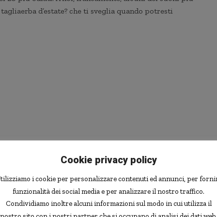
tagliaerba d’estate? che ti sveglia quando potresti
Cookie privacy policy
o i piedi
tilizziamo i cookie per personalizzare contenuti ed annunci, per forni
funzionalità dei social media e per analizzare il nostro traffico.
Condividiamo inoltre alcuni informazioni sul modo in cui utilizza il
nostro sito con i nostri partner che si occupano di analisi dei dati web
beri