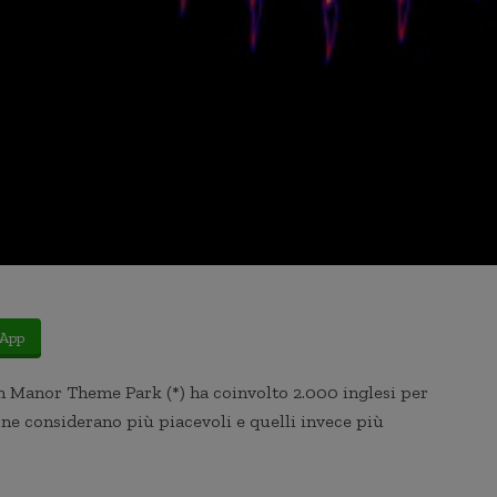
App
Manor Theme Park (*) ha coinvolto 2.000 inglesi per
one considerano più piacevoli e quelli invece più