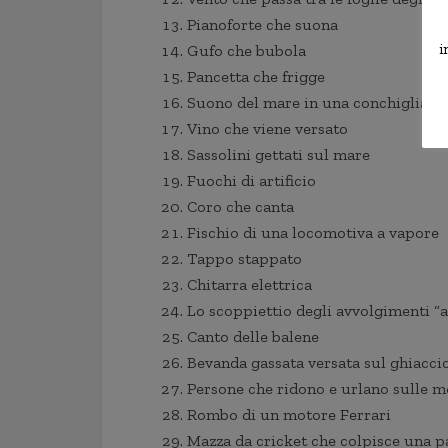
Pianoforte che suona
i
Gufo che bubola
Pancetta che frigge
Suono del mare in una conchiglia
Vino che viene versato
Sassolini gettati sul mare
Fuochi di artificio
Coro che canta
Fischio di una locomotiva a vapore
Tappo stappato
Chitarra elettrica
Lo scoppiettio degli avvolgimenti “a
Canto delle balene
Bevanda gassata versata sul ghiacci
Persone che ridono e urlano sulle 
Rombo di un motore Ferrari
Mazza da cricket che colpisce una pa