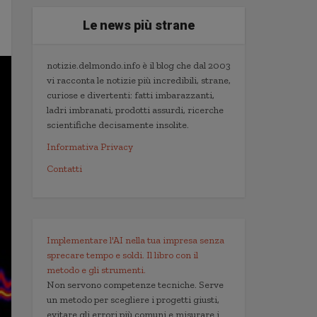
Le news più strane
notizie.delmondo.info è il blog che dal 2003
vi racconta le notizie più incredibili, strane,
curiose e divertenti: fatti imbarazzanti,
ladri imbranati, prodotti assurdi, ricerche
scientifiche decisamente insolite.
Informativa Privacy
Contatti
Implementare l'AI nella tua impresa senza
sprecare tempo e soldi. Il libro con il
metodo e gli strumenti.
Non servono competenze tecniche. Serve
un metodo per scegliere i progetti giusti,
evitare gli errori più comuni e misurare i