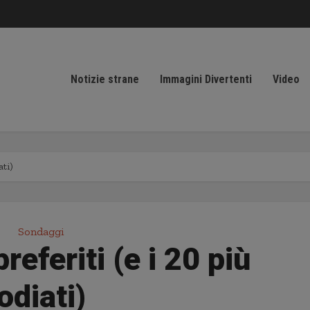
Notizie strane
Immagini Divertenti
Video
ati)
Sondaggi
referiti (e i 20 più
odiati)