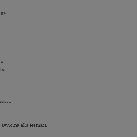
ffè
no
 bar
assata
 avvicina alla fermata