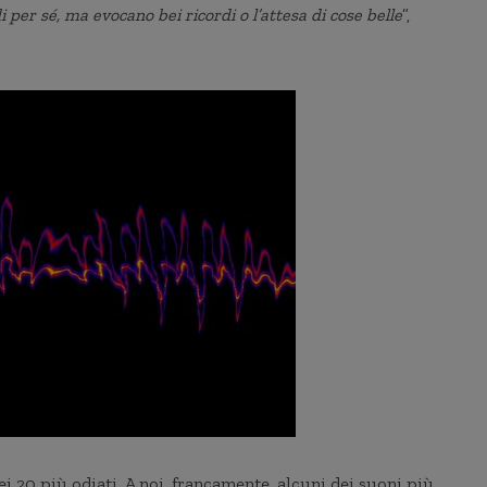
di per sé, ma evocano bei ricordi o l’attesa di cose belle
”,
ei 20 più odiati. A noi, francamente, alcuni dei suoni più