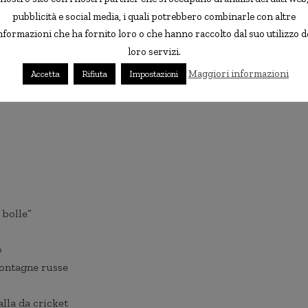
pubblicità e social media, i quali potrebbero combinarle con altre
nformazioni che ha fornito loro o che hanno raccolto dal suo utilizzo d
loro servizi.
Maggiori informazioni
Accetta
Rifiuta
Impostazioni
 bolle”
o
montagne russe
lla da cricket