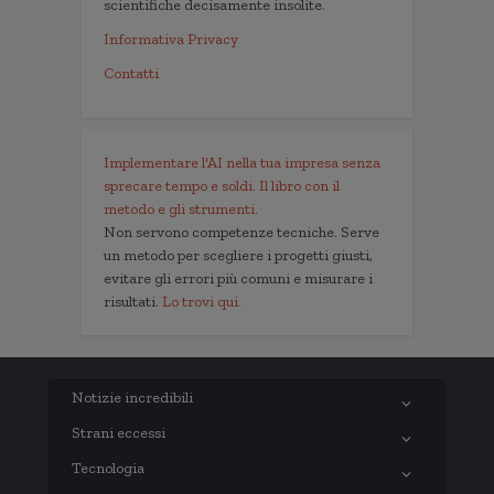
scientifiche decisamente insolite.
Informativa Privacy
Contatti
Implementare l'AI nella tua impresa senza
sprecare tempo e soldi. Il libro con il
metodo e gli strumenti.
Non servono competenze tecniche. Serve
un metodo per scegliere i progetti giusti,
evitare gli errori più comuni e misurare i
risultati.
Lo trovi qui.
Notizie incredibili
Strani eccessi
Tecnologia