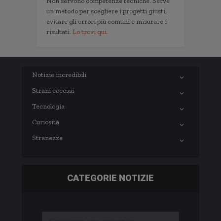
Non servono competenze tecniche. Serve
un metodo per scegliere i progetti giusti,
evitare gli errori più comuni e misurare i
risultati.
Lo trovi qui.
Notizie incredibili
Strani eccessi
Tecnologia
Curiosità
Stranezze
CATEGORIE NOTIZIE