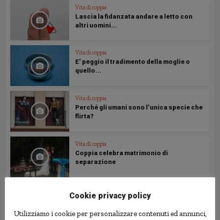
Vita di coppia
Lascia la fidanzata andare a letto con
altri uomini...
Vita di coppia
E’ peggio il tradimento della moglie o
quello...
Vita di coppia
Perché gli umani sono l’unica specie che
flirta?
Vita di coppia
Coppia celebra matrimonio di
separazione
Cookie privacy policy
Follow us
Utilizziamo i cookie per personalizzare contenuti ed annunci,