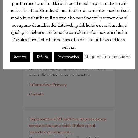
per fornire funzionalità dei social media e per analizzare il
nostro traffico. Condividiamo inoltre alcuni informazioni sul
modo in cui utilizza il nostro sito con i nostri partner che si
occupano di analisi dei dati web, pubblicità e social media, i
Le news più strane
quali potrebbero combinarle con altre informazioni che ha
fornito loro o che hanno raccolto dal suo utilizzo dei loro
servizi.
notizie.delmondo.info è il blog che dal 2003
vi racconta le notizie più incredibili, strane,
Maggiori informazioni
Accetta
Rifiuta
Impostazioni
curiose e divertenti: fatti imbarazzanti,
ladri imbranati, prodotti assurdi, ricerche
scientifiche decisamente insolite.
Informativa Privacy
Contatti
Implementare l'AI nella tua impresa senza
sprecare tempo e soldi. Il libro con il
metodo e gli strumenti.