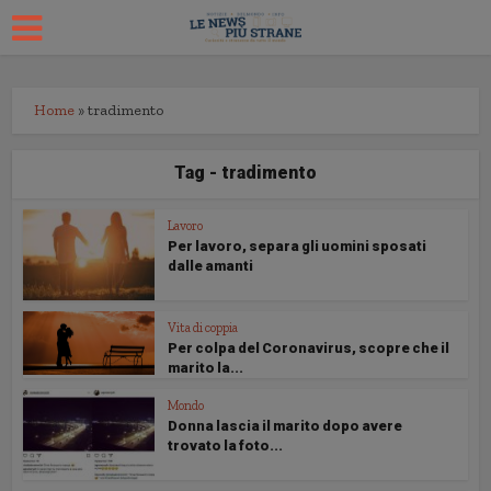
Home
»
tradimento
Tag - tradimento
Lavoro
Per lavoro, separa gli uomini sposati
dalle amanti
Vita di coppia
Per colpa del Coronavirus, scopre che il
marito la...
Mondo
Donna lascia il marito dopo avere
trovato la foto...