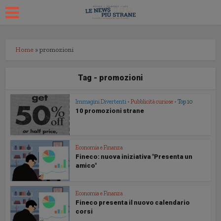
Home
»
promozioni
Tag - promozioni
Immagini Divertenti
•
Pubblicità curiose
•
Top 10
10 promozioni strane
Economia e Finanza
Fineco: nuova iniziativa "Presenta un
amico"
Economia e Finanza
Fineco presenta il nuovo calendario
corsi