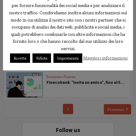
(solo per oggi)
per fornire funzionalità dei social media e per analizzare il
nostro traffico. Condividiamo inoltre alcuni informazioni sul
modo in cui utilizza il nostro sito con i nostri partner che si
Economia e Finanza
Arrivano gli "Smartbanking Days" di ING...
occupano di analisi dei dati web, pubblicità e social media, i
quali potrebbero combinarle con altre informazioni che ha
fornito loro o che hanno raccolto dal suo utilizzo dei loro
servizi.
Economia e Finanza
Fineco: riparte l’iniziativa “Invita un...
Maggiori informazioni
Accetta
Rifiuta
Impostazioni
Economia e Finanza
Finecobank: “Invita un amico”, fino al 5...
1
Prossimo
Follow us