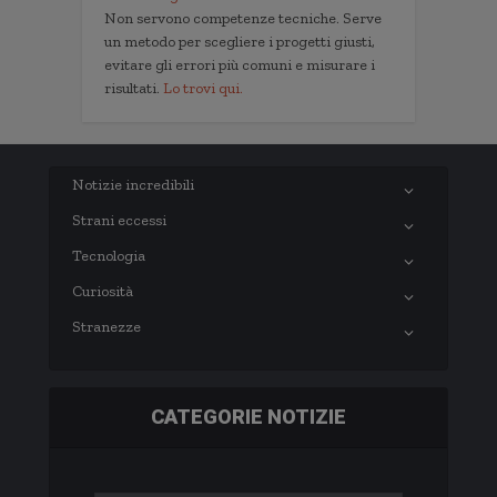
Non servono competenze tecniche. Serve
un metodo per scegliere i progetti giusti,
evitare gli errori più comuni e misurare i
risultati.
Lo trovi qui.
Notizie incredibili
Strani eccessi
Tecnologia
Curiosità
Stranezze
CATEGORIE NOTIZIE