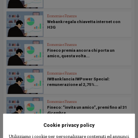
Economia e Finanza
Webank regala chiavetta internet con
H3G
Economia e Finanza
Fineco premia ancora chi porta un
amico, questa volta...
Economia e Finanza
IWBank lancia IWPower Special:
remunerazione al 2,75%...
Economia e Finanza
Fineco: “invita un amico”, premi fino al 31
dicembre
Cookie privacy policy
Economia e Finanza
Utilizziamo i cookie per personalizzare contenuti ed annunci,
Webank regala un iPad ai nuovi clienti