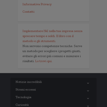
Informativa Privacy
Contatti
Implementare l'AI nella tua impresa senza
sprecare tempo e soldi. Il libro con il
metodo e gli strumenti.
Non servono competenze tecniche. Serve
un metodo per scegliere i progetti giusti,
evitare gli errori più comuni e misurare i
risultati.
Lo trovi qui.
Notizie incredibili
Strani eccessi
Tecnologia
Curiosità