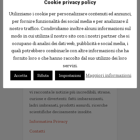
Cookie privacy policy
Utilizziamo i cookie per personalizzare contenuti ed annunci,
per fornire funzionalità dei social media e per analizzare il
Follow us
nostro traffico. Condividiamo inoltre alcuni informazioni sul
modo in cui utilizza il nostro sito con i nostri partner che si
occupano di analisi dei dati web, pubblicità e social media, i
quali potrebbero combinarle con altre informazioni che ha
fornito loro o che hanno raccolto dal suo utilizzo dei loro
servizi.
Le news più strane
Maggiori informazioni
Accetta
Rifiuta
Impostazioni
notizie.delmondo.info è il blog che dal 2003
vi racconta le notizie più incredibili, strane,
curiose e divertenti: fatti imbarazzanti,
ladri imbranati, prodotti assurdi, ricerche
scientifiche decisamente insolite.
Informativa Privacy
Contatti