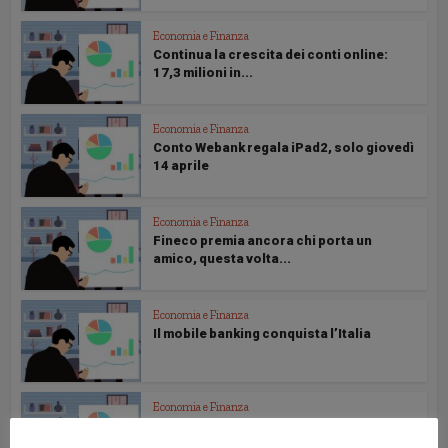
Economia e Finanza
Continua la crescita dei conti online:
17,3 milioni in...
Economia e Finanza
Conto Webank regala iPad2, solo giovedì
14 aprile
Economia e Finanza
Fineco premia ancora chi porta un
amico, questa volta...
Economia e Finanza
Il mobile banking conquista l’Italia
Economia e Finanza
I conti online sono ormai uno su due