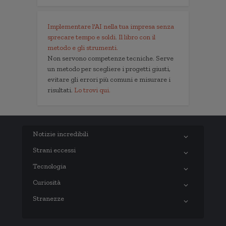
Implementare l'AI nella tua impresa senza
sprecare tempo e soldi. Il libro con il
metodo e gli strumenti.
Non servono competenze tecniche. Serve
un metodo per scegliere i progetti giusti,
evitare gli errori più comuni e misurare i
risultati.
Lo trovi qui.
Notizie incredibili
Strani eccessi
Tecnologia
Curiosità
Stranezze