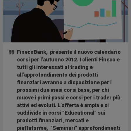
FinecoBank
, presenta il
nuovo calendario
corsi per l’autunno 2012.
I clienti Fineco e
tutti gli interessati al trading e
all’approfondimento dei prodotti
finanziari avranno a disposizione per i
prossimi due mesi corsi base, per chi
muove i primi passi e corsi per i trader più
attivi ed evoluti. L’offerta è ampia e si
suddivide in corsi “
Educational
” sui
prodotti finanziari, mercati e
piattaforme, “
Seminari
” approfondimenti