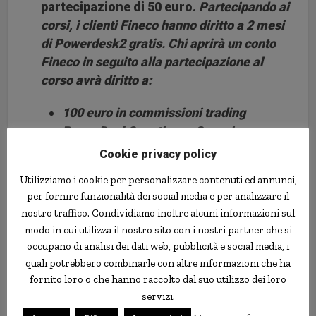
partecipazione di 50 euro.
Partecipando ai
corsi, i clienti Fineco hanno diritto a 2 mesi
di Powerdesk2 gratis.
Chi aprirà un conto
Fineco in seguito alla partecipazione al
corso avrà diritto a:
100 euro in commissioni trading
PowerDesk2 gratis per 3 mesi
Cookie privacy policy
Utilizziamo i cookie per personalizzare contenuti ed annunci,
Fineco
formazione
promozioni
trading
per fornire funzionalità dei social media e per analizzare il
nostro traffico. Condividiamo inoltre alcuni informazioni sul
modo in cui utilizza il nostro sito con i nostri partner che si
occupano di analisi dei dati web, pubblicità e social media, i
quali potrebbero combinarle con altre informazioni che ha
fornito loro o che hanno raccolto dal suo utilizzo dei loro
servizi.