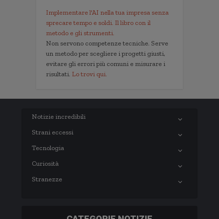
Implementare l'AI nella tua impresa senza
sprecare tempo e soldi. Il libro con il
metodo e gli strumenti.
Non servono competenze tecniche. Serve
un metodo per scegliere i progetti giusti,
evitare gli errori più comuni e misurare i
risultati.
Lo trovi qui.
Notizie incredibili
Strani eccessi
Tecnologia
Curiosità
Stranezze
CATEGORIE NOTIZIE