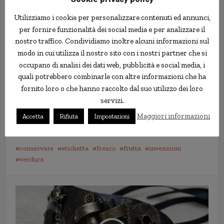
Originariamente gli adesivi Stixfresh erano pensati solo per
Utilizziamo i cookie per personalizzare contenuti ed annunci,
prolungare la durata di conservazione dei mango, ma in seguito
per fornire funzionalità dei social media e per analizzare il
la società si rese conto che funzionavano anche su altri frutti
nostro traffico. Condividiamo inoltre alcuni informazioni sul
della stessa dimensione e con una consistenza simile, come
avocado, papaia, frutto del drago, frutta a stella, mele e pere.
modo in cui utilizza il nostro sito con i nostri partner che si
occupano di analisi dei dati web, pubblicità e social media, i
Va detto però che al momento Stixfresh non è ancora disponibile
quali potrebbero combinarle con altre informazioni che ha
su tutti i mercati, e sta lanciando una campagna di
fornito loro o che hanno raccolto dal suo utilizzo dei loro
crowdfunding per raccogliere fondi per industrializzare il
servizi.
prodotto: vedremo a quel punto se l’azienda saprà mantenere le
Maggiori informazioni
Accetta
Rifiuta
Impostazioni
interessanti promesse fatte finora.
conservare
etichetta
fresco
frutta
invenzioni
verdura