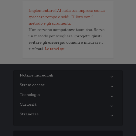
Implementare l'AI nella tua impresa senza
sprecare tempo e soldi. Il libro con il
metodo e gli strumenti.
Non servono competenze tecniche. Serve
un metodo per scegliere i progetti giusti,
evitare gli errori più comuni e misurare i
risultati.
Lo trovi qui.
Notizie incredibili
Strani eccessi
Tecnologia
Curiosità
Stranezze