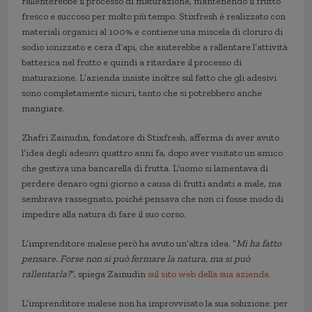
rallenterebbe il processo di maturazione, mantenendo il frutto
fresco e succoso per molto più tempo. Stixfresh è realizzato con
materiali organici al 100% e contiene una miscela di cloruro di
sodio ionizzato e cera d’api, che aiuterebbe a rallentare l’attività
batterica nel frutto e quindi a ritardare il processo di
maturazione. L’azienda insiste inoltre sul fatto che gli adesivi
sono completamente sicuri, tanto che si potrebbero anche
mangiare.
Zhafri Zainudin, fondatore di Stixfresh, afferma di aver avuto
l’idea degli adesivi quattro anni fa, dopo aver visitato un amico
che gestiva una bancarella di frutta. L’uomo si lamentava di
perdere denaro ogni giorno a causa di frutti andati a male, ma
sembrava rassegnato, poiché pensava che non ci fosse modo di
impedire alla natura di fare il suo corso.
L’imprenditore malese però ha avuto un’altra idea. “
Mi ha fatto
pensare. Forse non
si può
fermare la natura, ma
si può
rallentarla?
”, spiega Zainudin
sul sito web della sua
azienda
.
L’imprenditore malese non ha improvvisato la sua soluzione: per