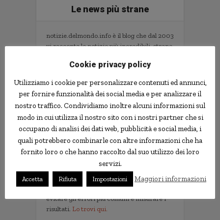
Le news più strane
notizie.delmondo.info è il blog che dal 2003
vi racconta le notizie più incredibili, strane,
curiose e divertenti: fatti imbarazzanti,
Cookie privacy policy
ladri imbranati, prodotti assurdi, ricerche
scientifiche decisamente insolite.
Utilizziamo i cookie per personalizzare contenuti ed annunci,
Informativa Privacy
per fornire funzionalità dei social media e per analizzare il
nostro traffico. Condividiamo inoltre alcuni informazioni sul
Contatti
modo in cui utilizza il nostro sito con i nostri partner che si
occupano di analisi dei dati web, pubblicità e social media, i
quali potrebbero combinarle con altre informazioni che ha
Implementare l'AI nella tua impresa senza
fornito loro o che hanno raccolto dal suo utilizzo dei loro
sprecare tempo e soldi. Il libro con il
servizi.
metodo e gli strumenti.
Non servono competenze tecniche. Serve
Maggiori informazioni
Accetta
Rifiuta
Impostazioni
un metodo per scegliere i progetti giusti,
evitare gli errori più comuni e misurare i
risultati.
Lo trovi qui.