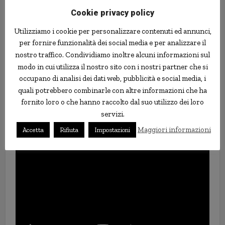
dal suo inizio e oggi conta oltre 2000 clienti tra i 10 ei 18 anni. Il
Cookie privacy policy
fondatore ha recentemente raccontato di essere stato
contattato dal Banco de la Nacion peruviano per un’altra joint
Utilizziamo i cookie per personalizzare contenuti ed annunci,
venture, e che il l’idea di negoziare con i dirigenti aziendali non
per fornire funzionalità dei social media e per analizzare il
lo spaventa affatto, al contrario.
nostro traffico. Condividiamo inoltre alcuni informazioni sul
modo in cui utilizza il nostro sito con i nostri partner che si
“
Non sono intimidito dall’incontro con i dirigenti delle banche
occupano di analisi dei dati web, pubblicità e social media, i
per parlare di affari. Il trattamento è sempre cordiale e, ad
quali potrebbero combinarle con altre informazioni che ha
essere onesti, mi sento più a mio agio con le persone adulte
fornito loro o che hanno raccolto dal suo utilizzo dei loro
perché capiscono i progetti che sto proponendo loro”
, ha detto il
servizi.
giovanissimo imprenditore.
Maggiori informazioni
Accetta
Rifiuta
Impostazioni