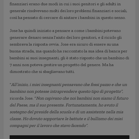
finanziari erano due modi in cui i suoi genitori e gli adulti in
generale risolvevano molti dei loro problemi finanziari e sociali,
così ha pensato di cercare di aiutare i bambini in questo senso.
Jose ha quindi iniziato a pensare a come i bambini potevano
generare denaro senza l’aiuto dei loro genitori, e il riciclo gli
sembrava la risposta ovvia. Jose era sicuro di essere su una
buona strada, ma quando ha raccontato la sua idea di banca per
bambini ai suoi insegnanti, gli è stato risposto che un bambino di
7 anni non poteva gestire un progetto del genere. Ma ha
dimostrato che si sbagliavano tutti.
“
All’inizio, i miei insegnanti pensavano che fossi pazzo
e
che un
bambino non potesse intraprendere questo tipo di progetto”
,
ricorda Jose. “
Non capivano che
noi bambini
non siamo il futuro
del Paese, ma il suo presente. Fortunatamente, ho avuto il
sostegno del preside della scuola e
di
un assistente nella mia
classe. Ho dovuto sopportare le battute e il bullismo dei miei
compagni per il lavoro che stavo facendo”
.