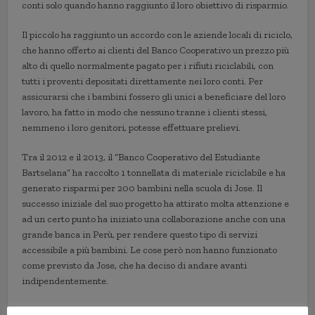
conti solo quando hanno raggiunto il loro obiettivo di risparmio.
Il piccolo ha raggiunto un accordo con le aziende locali di riciclo,
che hanno offerto ai clienti del Banco Cooperativo un prezzo più
alto di quello normalmente pagato per i rifiuti riciclabili, con
tutti i proventi depositati direttamente nei loro conti. Per
assicurarsi che i bambini fossero gli unici a beneficiare del loro
lavoro, ha fatto in modo che nessuno tranne i clienti stessi,
nemmeno i loro genitori, potesse effettuare prelievi.
Tra il 2012 e il 2013, il “Banco Cooperativo del Estudiante
Bartselana” ha raccolto 1 tonnellata di materiale riciclabile e ha
generato risparmi per 200 bambini nella scuola di Jose. Il
successo iniziale del suo progetto ha attirato molta attenzione e
ad un certo punto ha iniziato una collaborazione anche con una
grande banca in Perù, per rendere questo tipo di servizi
accessibile a più bambini. Le cose però non hanno funzionato
come previsto da Jose, che ha deciso di andare avanti
indipendentemente.
La Banca studentesca di Bartselana è cresciuta ogni anno sin