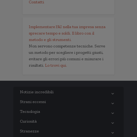
Contatti
Implementare l'AI nella tua impresa senza
sprecare tempo e soldi. Il libro con il
metodo e gli strumenti.
Non servono competenze tecniche. Serve
un metodo per scegliere i progetti giusti,
evitare gli errori più comuni e misurare i
risultati.
Lo trovi qui.
Notizie incredibili
Strani eccessi
Tecnologia
Curiosità
Stranezze