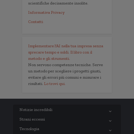
scientifiche decisamente insolite.
Informativa Privacy
Contatti
Implementare l'AI nella tua impresa senza
sprecare tempo e soldi. Il libro con il
metodo e gli strumenti.
Non servono competenze tecniche. Serve
un metodo per scegliere i progetti giusti,
evitare gli errori più comuni e misurare i
risultati.
Lo trovi qui.
Notizie incredibili
Strani eccessi
Tecnologia