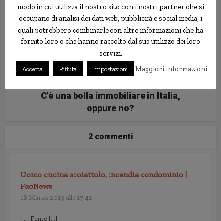
modo in cui utilizza il nostro sito con i nostri partner che si
occupano di analisi dei dati web, pubblicità e social media, i
quali potrebbero combinarle con altre informazioni che ha
fornito loro o che hanno raccolto dal suo utilizzo dei loro
servizi.
Maggiori informazioni
Accetta
Rifiuta
Impostazioni
C'è una bolla immobiliare in Italia,
oppure no?
2 commenti
Uomo cucina scoiattolo, incendia condominio |
FaoNews
18 Marzo 2013 alle 17:41
[…] Fonte […]