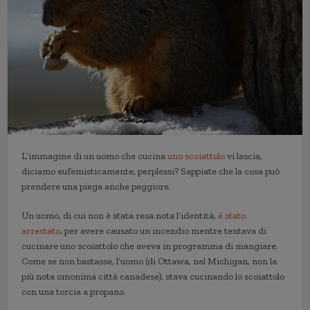
L’immagine di un uomo che cucina
uno scoiattolo
vi lascia,
diciamo eufemisticamente, perplessi? Sappiate che la cosa può
prendere una piega anche peggiore.
Un uomo, di cui non è stata resa nota l’identità,
è stato
arrestato
, per avere causato un incendio mentre tentava di
cucinare uno scoiattolo che aveva in programma di mangiare.
Come se non bastasse, l’uomo (di Ottawa, nel Michigan, non la
più nota omonima città canadese), stava cucinando lo scoiattolo
con una torcia a propano.