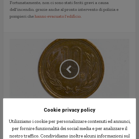
Fortunatamente, non ci sono stati feriti gravi a causa
dell’incendio, grazie anche al pronto intervento di polizia e
pompieri che
hanno evacuato l’edificio
.
Condannato a un anno di
Cookie privacy policy
progione per avere rubato 8
Utilizziamo i cookie per personalizzare contenuti ed annunci,
centesimi
per fornire funzionalità dei social media e per analizzare il
nostro traffico. Condividiamo inoltre alcuni informazioni sul