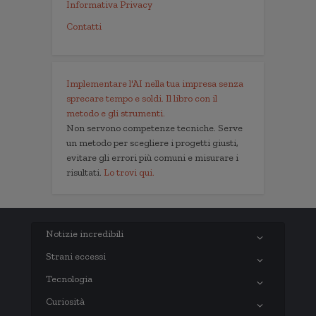
Informativa Privacy
Contatti
Implementare l'AI nella tua impresa senza
sprecare tempo e soldi. Il libro con il
metodo e gli strumenti.
Non servono competenze tecniche. Serve
un metodo per scegliere i progetti giusti,
evitare gli errori più comuni e misurare i
risultati.
Lo trovi qui.
Notizie incredibili
Strani eccessi
Tecnologia
Curiosità