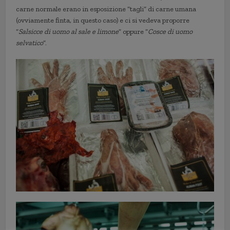
carne normale erano in esposizione “tagli” di carne umana
(ovviamente finta, in questo caso) e ci si vedeva proporre
“
Salsicce di uomo al sale e limone
” oppure “
Cosce di uomo
selvatico
”.